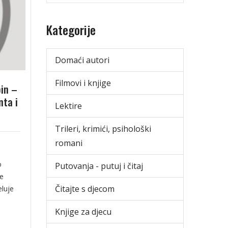
Kategorije
Domaći autori
Filmovi i knjige
bin –
nta i
Lektire
Trileri, krimići, psihološki
romani
o
Putovanja - putuj i čitaj
je
Čitajte s djecom
eluje
Knjige za djecu