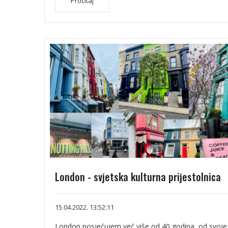
Pročitaj
London - svjetska kulturna prijestolnica
15.04.2022. 13:52:11
London posjećujem već više od 40 godina, od svoje