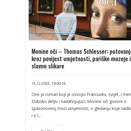
Monine oči – Thomas Schlesser: putovanj
kroz povijest umjetnosti, pariške muzeje i
slavne slikare
15.12.2025. 19:00:16
Ovo je roman koji je osvojio Francusku, svijet, i men
Duboko dirljiv i nadahnjujući, Monine oči govore o
spasonosnoj moći umjetnosti, o gledanju koje nadila
i o l...