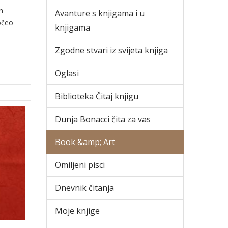
h
Avanture s knjigama i u
očeo
knjigama
Zgodne stvari iz svijeta knjiga
Oglasi
Biblioteka Čitaj knjigu
Dunja Bonacci čita za vas
Book &amp; Art
Omiljeni pisci
Dnevnik čitanja
Moje knjige