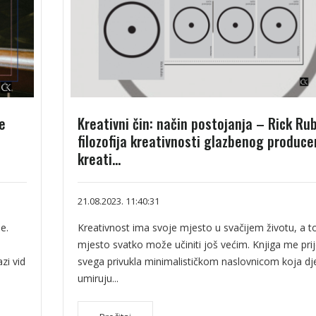
e
Kreativni čin: način postojanja – Rick Ru
filozofija kreativnosti glazbenog produce
kreati...
21.08.2023. 11:40:31
e.
Kreativnost ima svoje mjesto u svačijem životu, a t
mjesto svatko može učiniti još većim. Knjiga me pri
zi vid
svega privukla minimalističkom naslovnicom koja dj
umiruju...