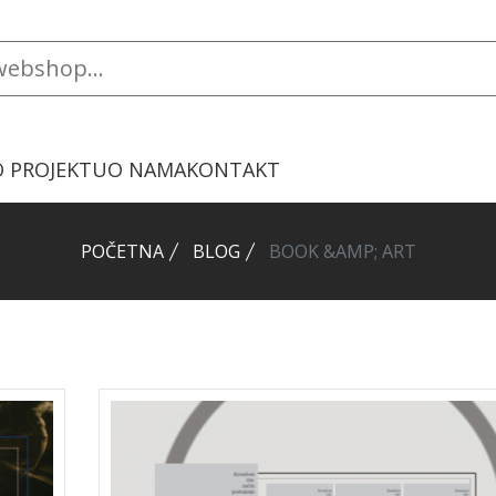
O PROJEKTU
O NAMA
KONTAKT
POČETNA
BLOG
BOOK &AMP; ART