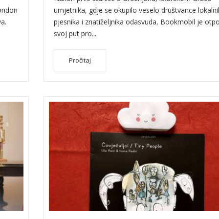
London
umjetnika, gdje se okupilo veselo društvance lokalni
va.
pjesnika i znatiželjnika odasvuda, Bookmobil je otp
svoj put pro...
Pročitaj