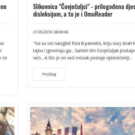
ene
Slikovnica "Čovječuljci" - prilogođena djec
disleksijom, a tu je i OmoReader
27.09.2019. 08:09:06
na
"Svi su oni naizgled fora ili pametni, kriju svoj strah 
r
tajnu i ignoriraju ga... Samim tim čovječuljak postaje
o će
veći... A što je on veći mozak postaje opterećeniji...
Pročitaj