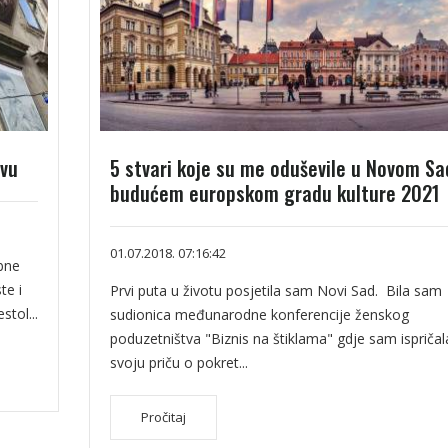
tvu
5 stvari koje su me oduševile u Novom S
budućem europskom gradu kulture 2021
01.07.2018. 07:16:42
bne
te i
Prvi puta u životu posjetila sam Novi Sad. Bila sam
stol...
sudionica međunarodne konferencije ženskog
poduzetništva "Biznis na štiklama" gdje sam ispričal
svoju priču o pokret...
Pročitaj