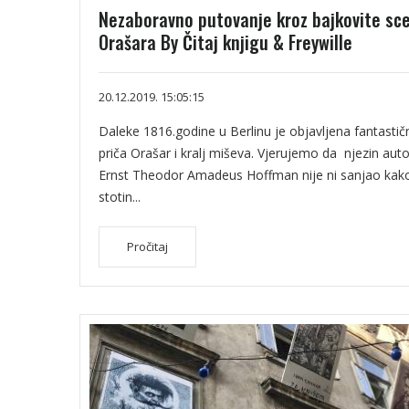
Nezaboravno putovanje kroz bajkovite sc
Orašara By Čitaj knjigu & Freywille
20.12.2019. 15:05:15
Daleke 1816.godine u Berlinu je objavljena fantastič
priča Orašar i kralj miševa. Vjerujemo da njezin auto
Ernst Theodor Amadeus Hoffman nije ni sanjao kak
stotin...
Pročitaj