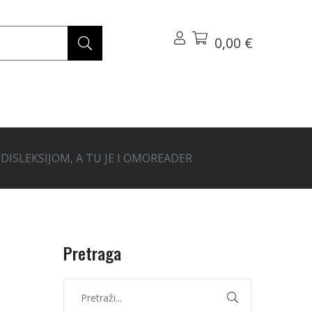
0,00 €
 DISLEKSIJOM, A TU JE I OMOREADER
Pretraga