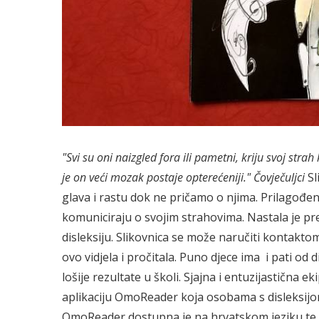
"Svi su oni naizgled fora ili pametni, kriju svoj strah
je on veći mozak postaje opterećeniji."
Čovječuljci
Sl
glava i rastu dok ne pričamo o njima. Prilagođena
komuniciraju o svojim strahovima. Nastala je pre
disleksiju. Slikovnica se može naručiti kontakt
ovo vidjela i pročitala. Puno djece ima i pati od
lošije rezultate u školi. Sjajna i entuzijastična ek
aplikaciju OmoReader koja osobama s disleksijom 
OmoReader dostupna je na hrvatskom jeziku te sa