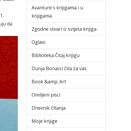
u
Avanture s knjigama i u
1.
knjigama
uju da
Zgodne stvari iz svijeta knjiga
Oglasi
Biblioteka Čitaj knjigu
Dunja Bonacci čita za vas
Book &amp; Art
Omiljeni pisci
Dnevnik čitanja
Moje knjige