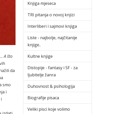
Knjiga mjeseca
TRI pitanja o novoj knjizi
Interliberi i sajmovi knjiga
Liste - najbolje, najčitanije
knjige..
.. A što
Kultne knjige
vih
Distopije - fantasy i SF - za
ažili da
ljubitelje žanra
ma
da smo
Duhovnost & psihologija
ja i
Biografije pisaca
 i
Veliki pisci koje volimo
 izdati