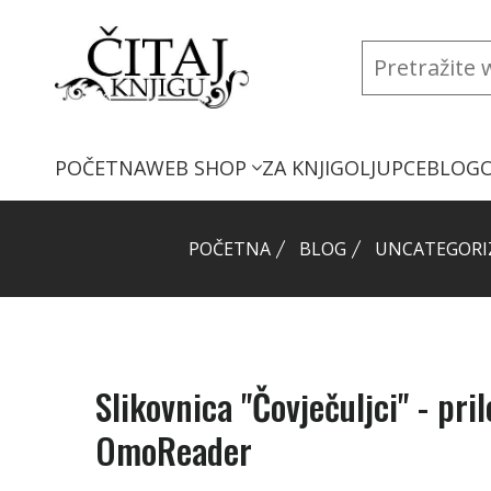
POČETNA
WEB SHOP
ZA KNJIGOLJUPCE
BLOG
POČETNA
BLOG
UNCATEGORI
Slikovnica "Čovječuljci" - pril
OmoReader