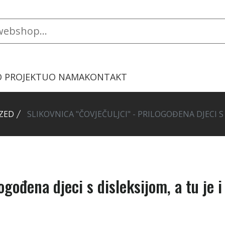
O PROJEKTU
O NAMA
KONTAKT
ZED
SLIKOVNICA "ČOVJEČULJCI" - PRILOGOĐENA DJECI S
ogođena djeci s disleksijom, a tu je i