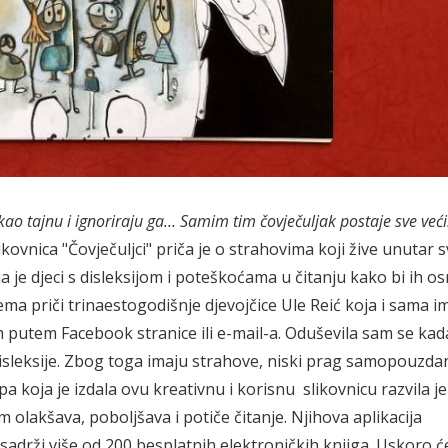
 kao tajnu i ignoriraju ga... Samim tim čovječuljak postaje sve veći.
ikovnica "Čovječuljci" priča je o strahovima koji žive unutar s
 je djeci s disleksijom i poteškoćama u čitanju kako bi ih osn
ma priči trinaestogodišnje djevojčice Ule Reić koja i sama i
om putem Facebook stranice ili e-mail-a. Oduševila sam se ka
 disleksije. Zbog toga imaju strahove, niski prag samopouzdan
ipa koja je izdala ovu kreativnu i korisnu slikovnicu razvila je
olakšava, poboljšava i potiče čitanje. Njihova aplikacija
drži više od 200 besplatnih elektroničkih knjiga. Uskoro će