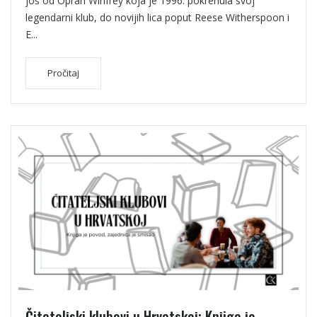
još od Oprah Winfrey koja je 1996. pokrenula svoj
legendarni klub, do novijih lica poput Reese Witherspoon i
E...
Pročitaj
Čitateljski klubovi u Hrvatskoj: Knjiga je