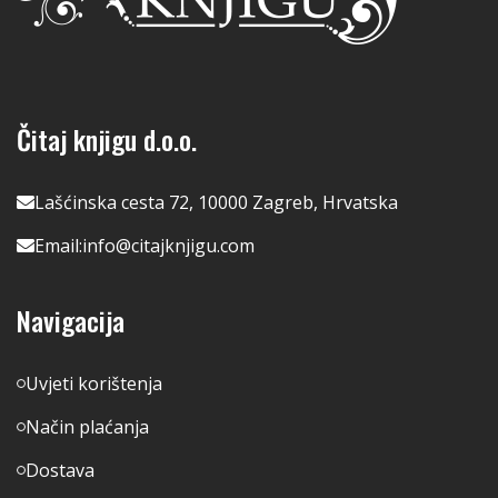
Čitaj knjigu d.o.o.
Lašćinska cesta 72, 10000 Zagreb, Hrvatska
Email:
info@citajknjigu.com
Navigacija
Uvjeti korištenja
Način plaćanja
Dostava