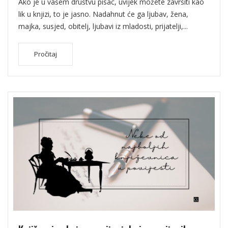
Ako je u vašem društvu pisac, uvijek možete završiti kao
lik u knjizi, to je jasno. Nadahnut će ga ljubav, žena,
majka, susjed, obitelj, ljubavi iz mladosti, prijatelji,...
Pročitaj