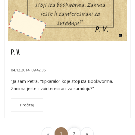
P. V.
04.12.2014. 09:42:35
"Ja sam Petra, "tipkaralo" koje stoji iza Bookworma.
Zanima jeste li zainteresirani za suradnju?"
Pročitaj
«
1
2
»