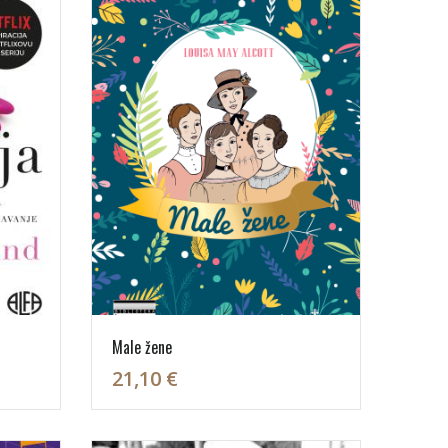
Male žene
21,10 €