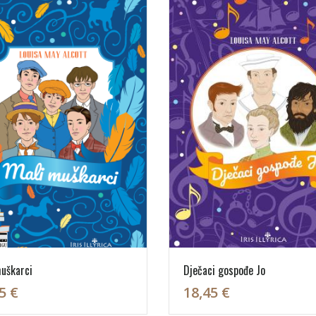
uškarci
Dječaci gospođe Jo
5 €
18,45 €