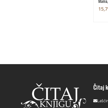
Mama,
15,7
Čitaj k
Lašći