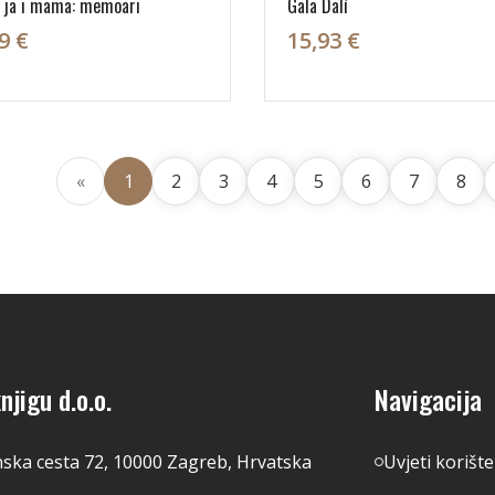
 ja i mama: memoari
Gala Dalí
9 €
15,93 €
«
1
2
3
4
5
6
7
8
njigu d.o.o.
Navigacija
nska cesta 72, 10000 Zagreb, Hrvatska
Uvjeti korišt