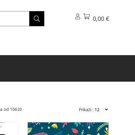
0,00 €
da od
10620
Prikaži :