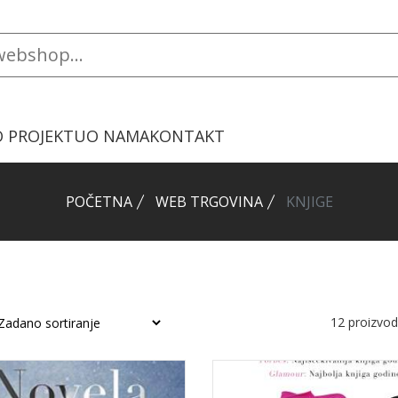
O PROJEKTU
O NAMA
KONTAKT
POČETNA
WEB TRGOVINA
KNJIGE
12
proizvo