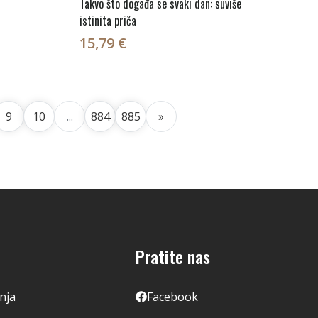
Takvo što događa se svaki dan: suviše
istinita priča
15,79 €
9
10
...
884
885
»
Pratite nas
enja
Facebook