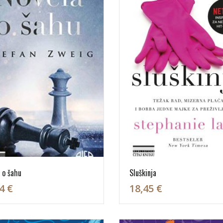
 o šahu
Sluškinja
4 €
18,45 €