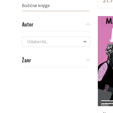
21,1
Božićne knjige
Autor
Odaberite...
Žanr