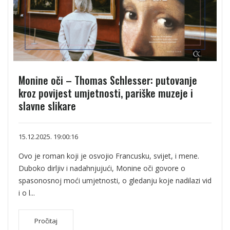
Monine oči – Thomas Schlesser: putovanje
kroz povijest umjetnosti, pariške muzeje i
slavne slikare
15.12.2025. 19:00:16
Ovo je roman koji je osvojio Francusku, svijet, i mene.
Duboko dirljiv i nadahnjujući, Monine oči govore o
spasonosnoj moći umjetnosti, o gledanju koje nadilazi vid
i o l...
Pročitaj