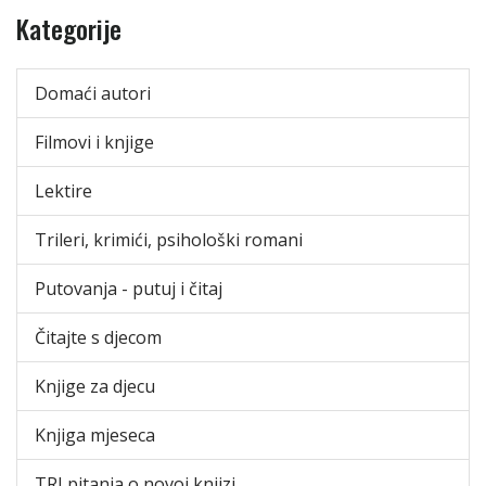
Kategorije
Domaći autori
Filmovi i knjige
Lektire
Trileri, krimići, psihološki romani
Putovanja - putuj i čitaj
Čitajte s djecom
Knjige za djecu
Knjiga mjeseca
TRI pitanja o novoj knjizi