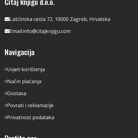
Čitaj knjigu d.o.o.
Lašćinska cesta 72, 10000 Zagreb, Hrvatska
Email:
info@citajknjigu.com
Navigacija
Uvjeti korištenja
Način plaćanja
Dostava
Povrati i reklamacije
Privatnost podataka
Pratite nas