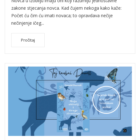
Novca u izobilju imaju oni koji razumiju jednostavne
zakone stjecanja novca. Kad čujem nekoga kako kaže:
Počet ću čim ću imati novaca; to opravdava nečije
nečinjenje ičeg...
Pročitaj