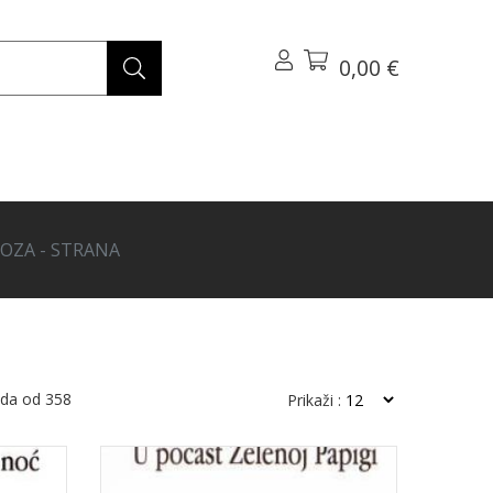
0,00 €
OZA - STRANA
oda od
358
Prikaži :