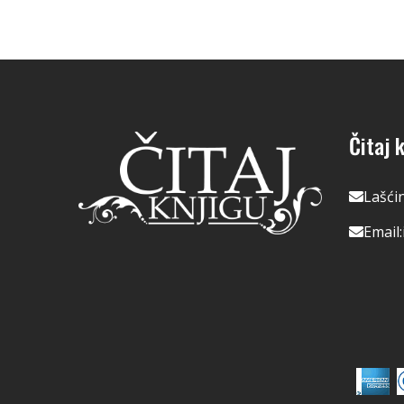
Čitaj k
Lašći
Email: