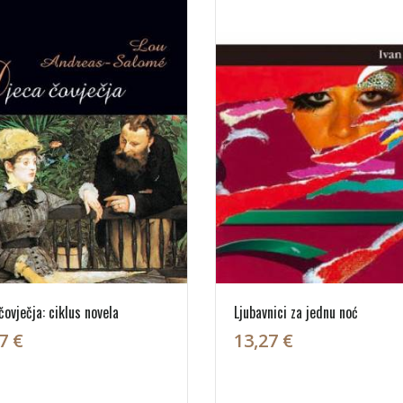
čovječja: ciklus novela
Ljubavnici za jednu noć
7 €
13,27 €