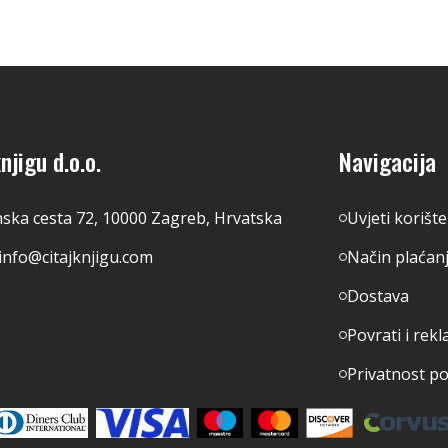
njigu d.o.o.
Navigacija
nska cesta 72, 10000 Zagreb, Hrvatska
Uvjeti korišt
info@citajknjigu.com
Način plaćan
Dostava
Povrati i rekl
Privatnost p