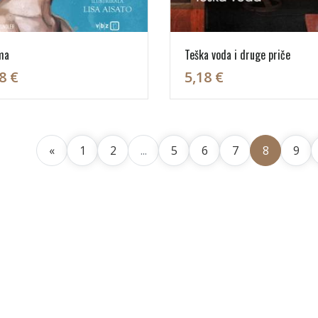
ma
Teška voda i druge priče
8 €
5,18 €
«
1
2
...
5
6
7
8
9