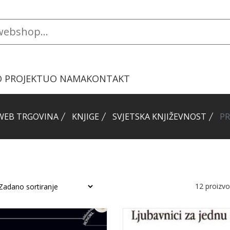
O PROJEKTU
O NAMA
KONTAKT
WEB TRGOVINA
KNJIGE
SVJETSKA KNJIŽEVNOST
PR
12
proizv