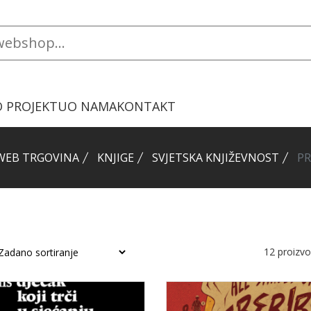
O PROJEKTU
O NAMA
KONTAKT
WEB TRGOVINA
KNJIGE
SVJETSKA KNJIŽEVNOST
PR
12
proizv