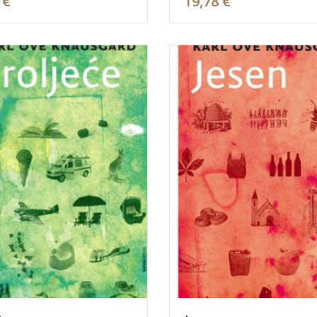
 €
19,78 €