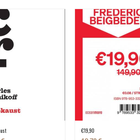
aust
€19,90