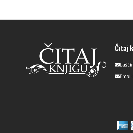
Čitaj k
Lašći
Email: