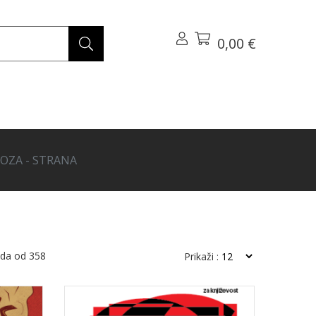
0,00 €
OZA - STRANA
oda od
358
Prikaži :