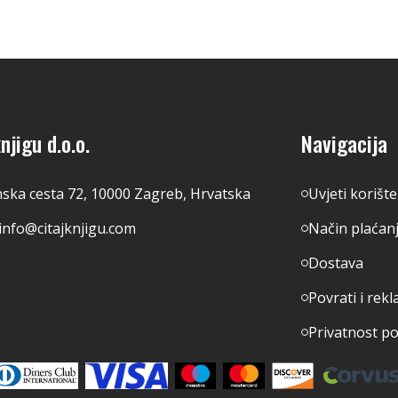
njigu d.o.o.
Navigacija
nska cesta 72, 10000 Zagreb, Hrvatska
Uvjeti korišt
info@citajknjigu.com
Način plaćan
Dostava
Povrati i rekl
Privatnost p