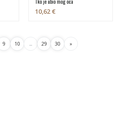
Tko je ubio mog oca
10,62 €
9
10
...
29
30
»