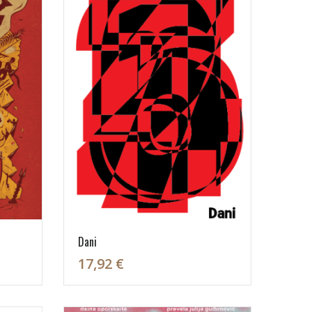
Dani
17,92 €