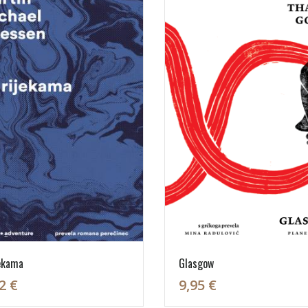
jekama
Glasgow
2 €
9,95 €