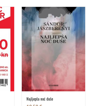
Najljepša noć duše