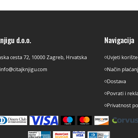
njigu d.o.o.
Navigacija
nska cesta 72, 10000 Zagreb, Hrvatska
Uvjeti korišt
info@citajknjigu.com
Način plaćan
Dostava
Povrati i rekl
Privatnost p