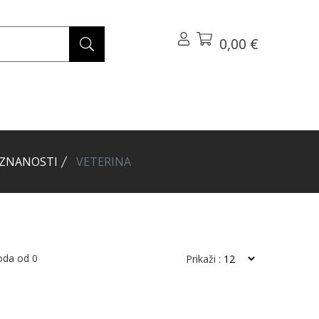
0,00 €
 ZNANOSTI
VETERINA
voda od
0
Prikaži :