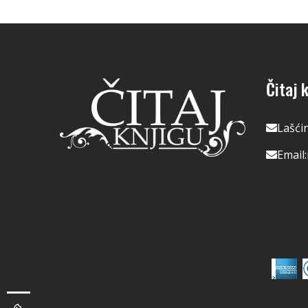
Čitaj k
Lašći
Email: