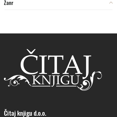
Žanr
Čitaj knjigu d.o.o.