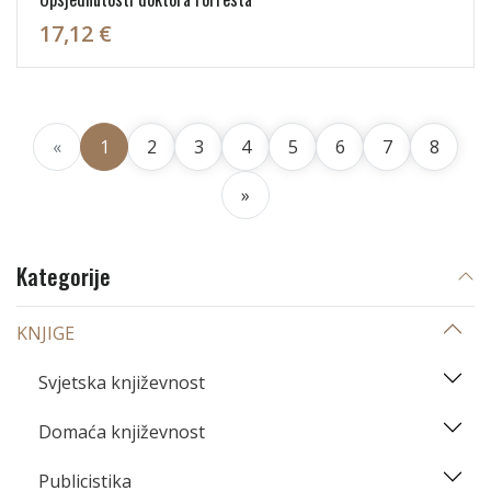
17,12 €
«
1
2
3
4
5
6
7
8
»
Kategorije
KNJIGE
Svjetska književnost
Domaća književnost
Publicistika