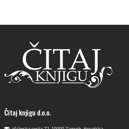
Čitaj knjigu d.o.o.
Lašćinska cesta 72, 10000 Zagreb, Hrvatska