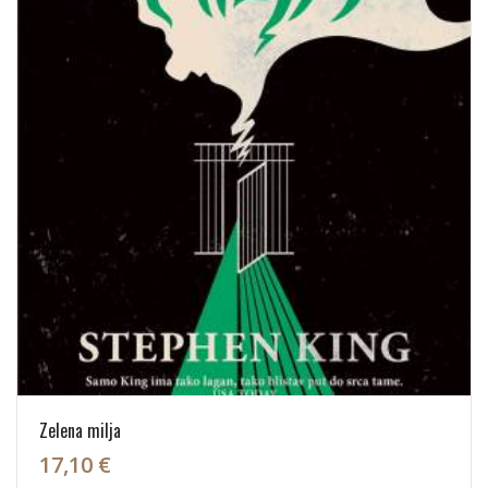
Zelena milja
17,10 €