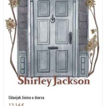
Oduvijek živimo u dvorcu
13,14 €