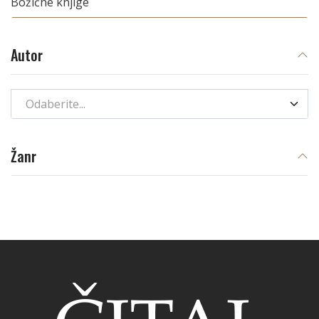
Božićne knjige
Autor
Odaberite...
Žanr