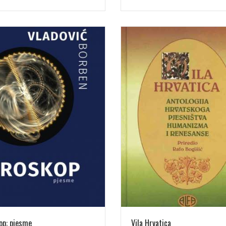
op: pjesme
Vila Hrvatica