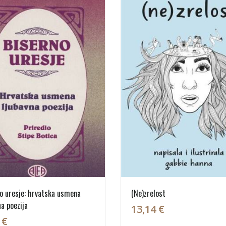
o uresje: hrvatska usmena
(Ne)zrelost
na poezija
13,14 €
 €