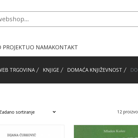
O PROJEKTU
O NAMA
KONTAKT
WEB TRGOVINA
KNJIGE
DOMAĆA KNJIŽEVNOST
DO
12
proizv