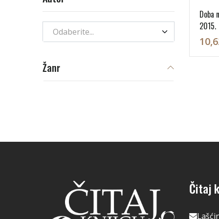
Doba n
2015.
Odaberite...
10,6
Žanr
Čitaj k
Lašći