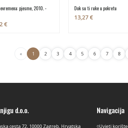
evremena: pjesme, 2010. -
Dok su ti ruke u pokretu
13,27 €
2 €
«
1
2
3
4
5
6
7
8
njigu d.o.o.
Navigacija
nska cesta 72, 10000 Zagreb, Hrvatska
Uvjeti korišt