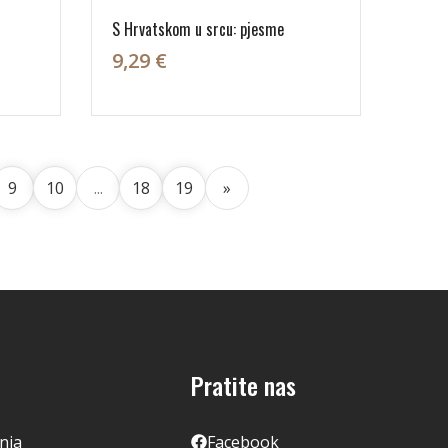
S Hrvatskom u srcu: pjesme
9,29 €
9
10
...
18
19
»
Pratite nas
enja
Facebook