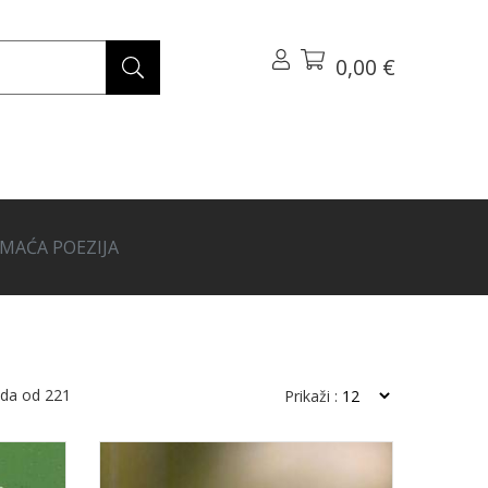
0,00 €
MAĆA POEZIJA
oda od
221
Prikaži :