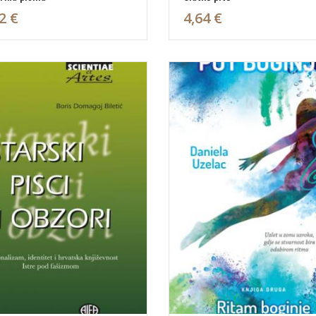
2 €
4,64 €