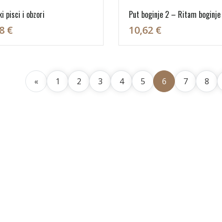
i pisci i obzori
Put boginje 2 – Ritam boginje
8 €
10,62 €
«
1
2
3
4
5
6
7
8