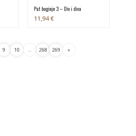
Put boginje 3 – Div i diva
11,94 €
9
10
...
268
269
»