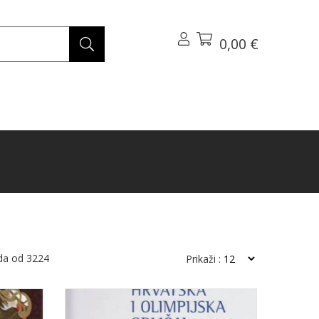
0,00 €
da od
3224
Prikaži :