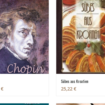
n
Sübes aus Kroatien
 €
25,22 €