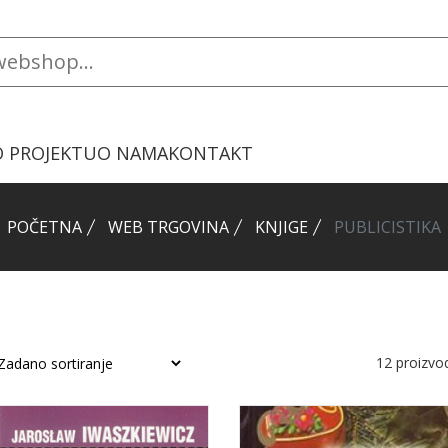
O PROJEKTU
O NAMA
KONTAKT
POČETNA
WEB TRGOVINA
KNJIGE
PUBLICISTIKA
12
proizvo