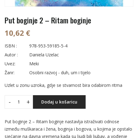
Put boginje 2 – Ritam boginje
10,62 €
ISBN :
978-953-59185-5-4
Autor :
Daniela Uzelac
Uvez:
Meki
Žanr:
Osobni razvoj - duh, um i tijelo
Uzlet u zonu uzroka, gdje se stvarnost bira odabirom ritma
-
+
Dodaj u košaricu
Put boginje 2 – Ritam boginje nastavlja istraživati odnose
između muškaraca i žena, boginja i bogova, u kojima je opstalo
sjećanje na davna vremena kada su ljudi bili ljubav, a vođenje