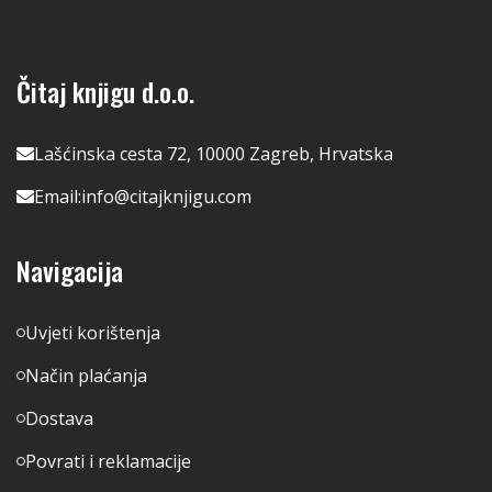
Čitaj knjigu d.o.o.
Lašćinska cesta 72, 10000 Zagreb, Hrvatska
Email:
info@citajknjigu.com
Navigacija
Uvjeti korištenja
Način plaćanja
Dostava
Povrati i reklamacije