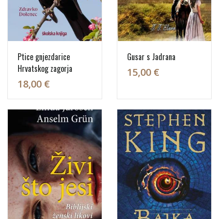
Ptice gnjezdarice
Gusar s Jadrana
Hrvatskog zagorja
15,00 €
18,00 €