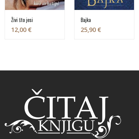
Živi što jesi
Bajka
12,00 €
25,90 €