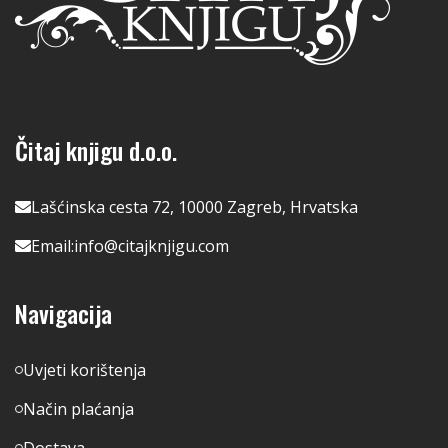
Čitaj knjigu d.o.o.
Lašćinska cesta 72, 10000 Zagreb, Hrvatska
Email:
info@citajknjigu.com
Navigacija
Uvjeti korištenja
Način plaćanja
Dostava