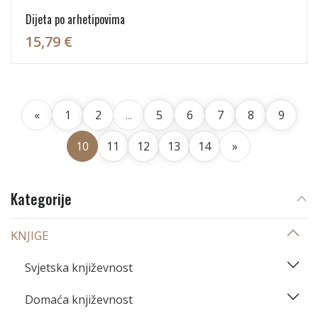
Dijeta po arhetipovima
15,79 €
«
1
2
...
5
6
7
8
9
10
11
12
13
14
»
Kategorije
KNJIGE
Svjetska književnost
Domaća književnost