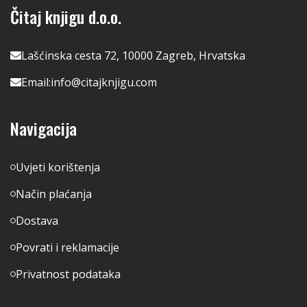
Čitaj knjigu d.o.o.
Lašćinska cesta 72, 10000 Zagreb, Hrvatska
Email:
info@citajknjigu.com
Navigacija
Uvjeti korištenja
Način plaćanja
Dostava
Povrati i reklamacije
Privatnost podataka