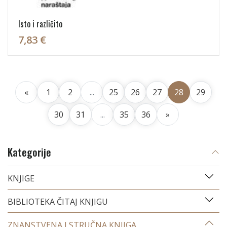
Isto i različito
7,83 €
«
1
2
...
25
26
27
28
29
30
31
...
35
36
»
Kategorije
KNJIGE
BIBLIOTEKA ČITAJ KNJIGU
ZNANSTVENA I STRUČNA KNJIGA