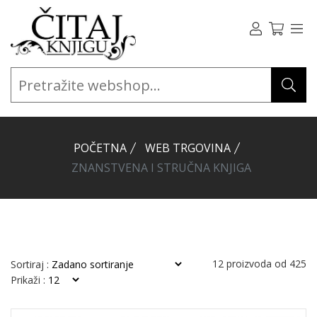
POČETNA
WEB TRGOVINA
ZNANSTVENA I STRUČNA KNJIGA
12
proizvoda od
425
Sortiraj :
Prikaži :