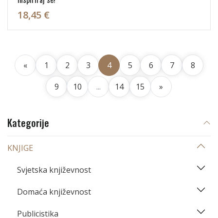
18,45 €
«
1
2
3
4
5
6
7
8
9
10
...
14
15
»
Kategorije
KNJIGE
Svjetska književnost
Domaća književnost
Publicistika