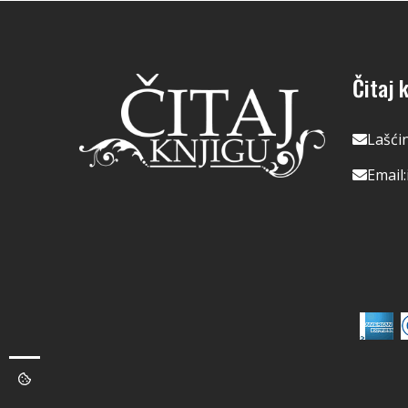
Čitaj k
Lašći
Email: