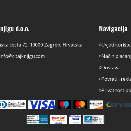
njigu d.o.o.
Navigacija
nska cesta 72, 10000 Zagreb, Hrvatska
Uvjeti korišt
info@citajknjigu.com
Način plaćan
Dostava
Povrati i rekl
Privatnost p