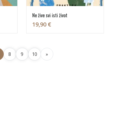
Ne žive svi isti život
19,90 €
8
9
10
»