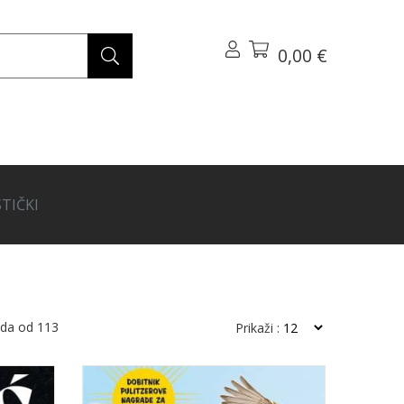
0,00 €
TIČKI
oda od
113
Prikaži :