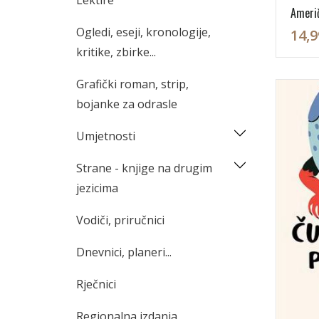
Lektire
Američ
Ogledi, eseji, kronologije,
14,9
kritike, zbirke...
Grafički roman, strip,
bojanke za odrasle
Umjetnosti
Strane - knjige na drugim
jezicima
Vodiči, priručnici
Dnevnici, planeri...
Rječnici
Regionalna izdanja