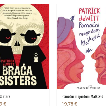
Sisters
Pomoćni majordom Malković
9 €
19,78 €