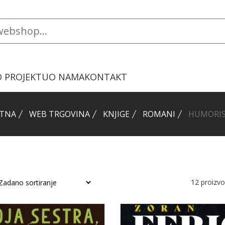
O PROJEKTU
O NAMA
KONTAKT
TNA
WEB TRGOVINA
KNJIGE
ROMANI
HUMORIS
12
proizv