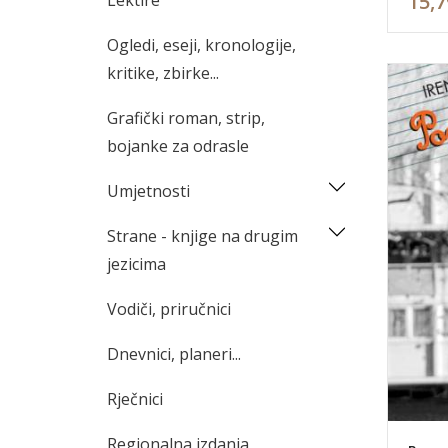
15,7
Lektire
Ogledi, eseji, kronologije,
kritike, zbirke...
Grafički roman, strip,
bojanke za odrasle
Umjetnosti
Strane - knjige na drugim
jezicima
Vodiči, priručnici
Dnevnici, planeri...
Rječnici
Regionalna izdanja