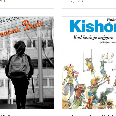
9 €
17,12 €