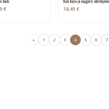
i Budi
Kod kuće je najgore: obiteljske
9 €
18,45 €
«
1
2
3
4
5
6
7