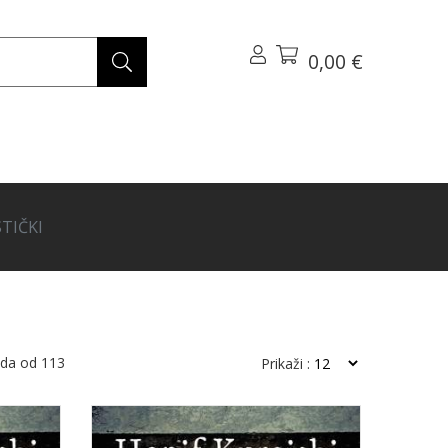
0,00 €
TIČKI
oda od
113
Prikaži :