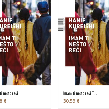
i nešto reći
Imam ti nešto reći T. U.
8 €
30,53 €