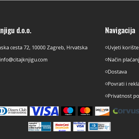
njigu d.o.o.
Navigacija
nska cesta 72, 10000 Zagreb, Hrvatska
Uvjeti korišt
info@citajknjigu.com
Način plaćan
Dostava
Povrati i rekl
Privatnost p