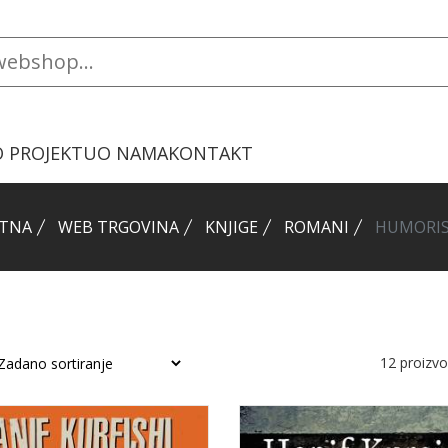
O PROJEKTU
O NAMA
KONTAKT
TNA
WEB TRGOVINA
KNJIGE
ROMANI
HUMORIS
12
proizv