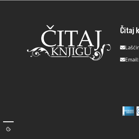
Čitaj k
Lašći
Email: