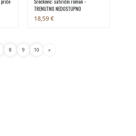
 priče
Srećković: satirični roman -
TRENUTNO NEDOSTUPNO
18,59 €
8
9
10
»