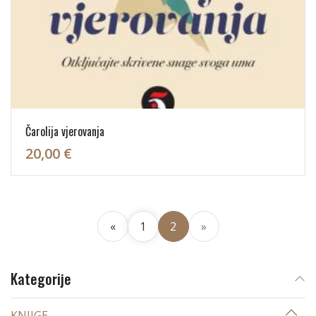
Čarolija vjerovanja
20,00 €
«
1
2
»
Kategorije
KNJIGE