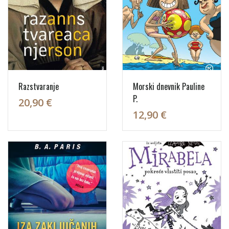
Razstvaranje
Morski dnevnik Pauline
P.
20,90 €
12,90 €