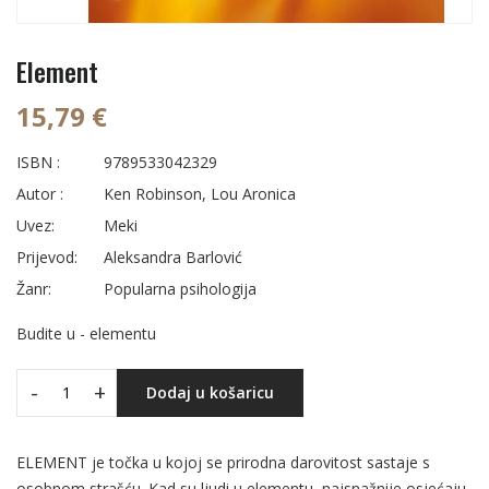
Element
15,79 €
ISBN :
9789533042329
Autor :
Ken Robinson, Lou Aronica
Uvez:
Meki
Prijevod:
Aleksandra Barlović
Žanr:
Popularna psihologija
Budite u - elementu
-
+
Dodaj u košaricu
ELEMENT je točka u kojoj se prirodna darovitost sastaje s
osobnom strašću. Kad su ljudi u elementu, najsnažnije osjećaju