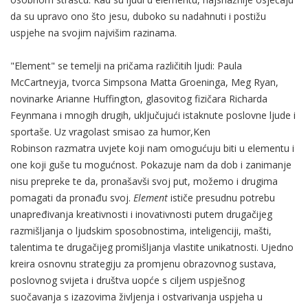
da su upravo ono što jesu, duboko su nadahnuti i postižu
uspjehe na svojim najvišim razinama.
"Element" se temelji na pričama različitih ljudi: Paula
McCartneyja, tvorca Simpsona Matta Groeninga, Meg Ryan,
novinarke Arianne Huffington, glasovitog fizičara Richarda
Feynmana i mnogih drugih, uključujući istaknute poslovne ljude i
sportaše. Uz vragolast smisao za humor,Ken
Robinson razmatra uvjete koji nam omogućuju biti u elementu i
one koji guše tu mogućnost. Pokazuje nam da dob i zanimanje
nisu prepreke te da, pronašavši svoj put, možemo i drugima
pomagati da pronađu svoj.
Element
ističe presudnu potrebu
unapređivanja kreativnosti i inovativnosti putem drugačijeg
razmišljanja o ljudskim sposobnostima, inteligenciji, mašti,
talentima te drugačijeg promišljanja vlastite unikatnosti. Ujedno
kreira osnovnu strategiju za promjenu obrazovnog sustava,
poslovnog svijeta i društva uopće s ciljem uspješnog
suočavanja s izazovima življenja i ostvarivanja uspjeha u