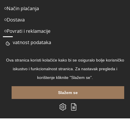
Način plaćanja
Dostava
Povrati i reklamacije
Privatnost podataka
Pratite nas
Ova stranica koristi kolačiće kako bi se osiguralo bolje korisničko
iskustvo i funkcionalnost stranica. Za nastavak pregleda i
Facebook
korištenje kliknite "Slažem se".
Linkedin
Slažem se
Instagram
Youtube