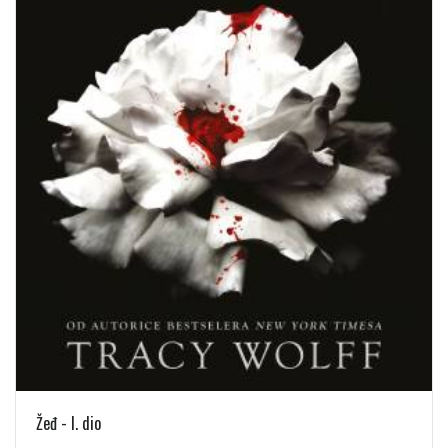
Žeđ - I. dio