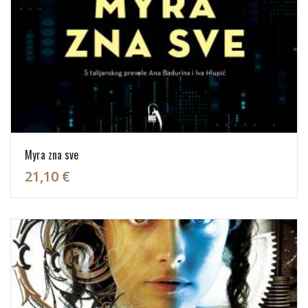
Myra zna sve
21,10 €