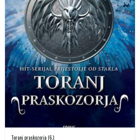
Toranj praskozorja (6.)