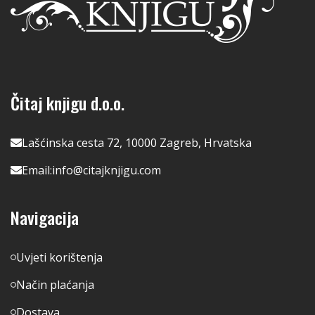
Čitaj knjigu d.o.o.
Lašćinska cesta 72, 10000 Zagreb, Hrvatska
Email:
info@citajknjigu.com
Navigacija
Uvjeti korištenja
Način plaćanja
Dostava