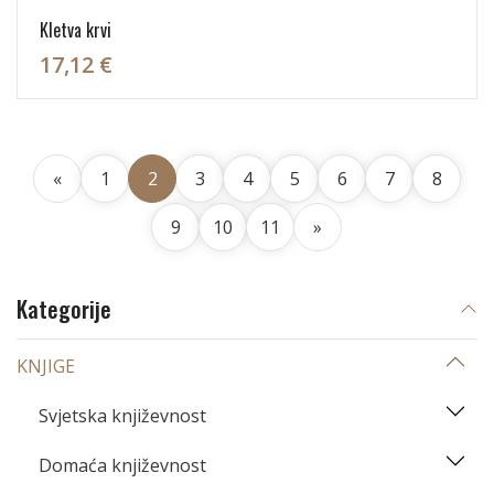
Kletva krvi
17,12 €
«
1
2
3
4
5
6
7
8
9
10
11
»
Kategorije
KNJIGE
Svjetska književnost
Domaća književnost