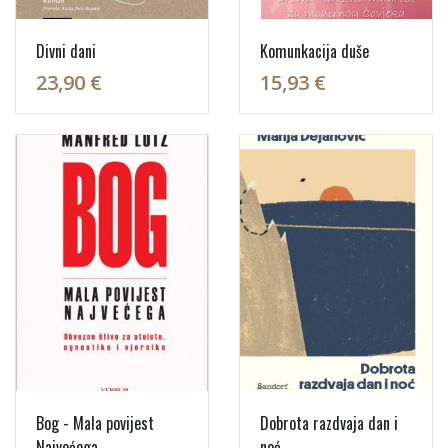
Divni dani
Komunkacija duše
23,90 €
15,93 €
Bog - Mala povijest
Dobrota razdvaja dan i
Najvećega
noć