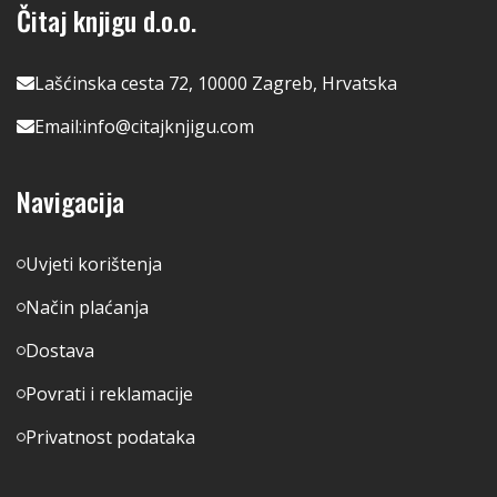
Čitaj knjigu d.o.o.
Lašćinska cesta 72, 10000 Zagreb, Hrvatska
Email:
info@citajknjigu.com
Navigacija
Uvjeti korištenja
Način plaćanja
Dostava
Povrati i reklamacije
Privatnost podataka