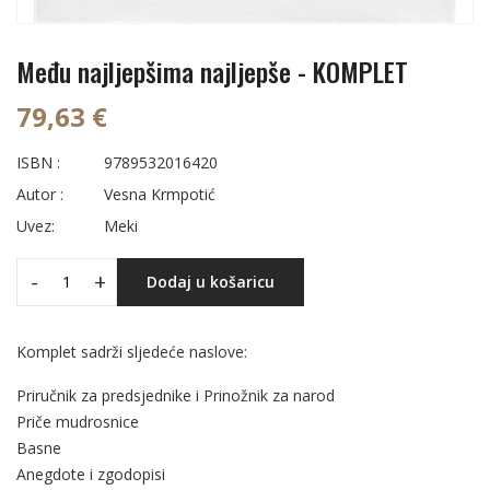
Među najljepšima najljepše - KOMPLET
79,63 €
ISBN :
9789532016420
Autor :
Vesna Krmpotić
Uvez:
Meki
-
+
Dodaj u košaricu
Komplet sadrži sljedeće naslove:
Priručnik za predsjednike i Prinožnik za narod
Priče mudrosnice
Basne
Anegdote i zgodopisi