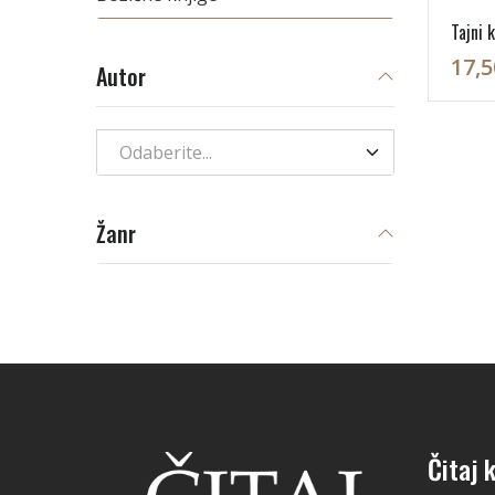
Tajni k
17,5
Autor
Odaberite...
Žanr
Čitaj k