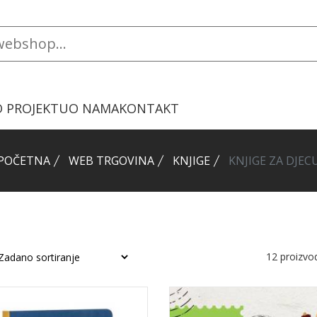
O PROJEKTU
O NAMA
KONTAKT
POČETNA
WEB TRGOVINA
KNJIGE
KNJIGE ZA DJEC
12
proizvo