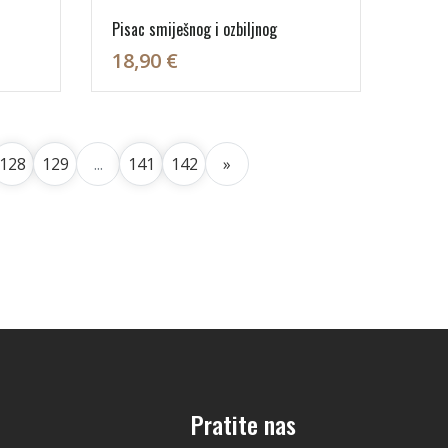
Pisac smiješnog i ozbiljnog
18,90 €
128
129
...
141
142
»
Pratite nas