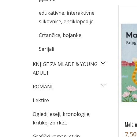
edukativne, interaktivne
slikovnice, enciklopedije
Crtančice, bojanke
Serijali
KNJIGE ZA MLADE & YOUNG
ADULT
ROMANI
Lektire
Ogledi, eseji, kronologije,
kritike, zbirke...
Mala 
7,50
Grafički roman, strip,