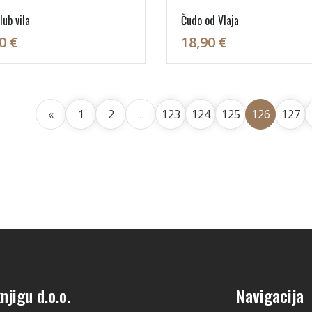
lub vila
Čudo od Vlaja
0 €
18,90 €
«
1
2
...
123
124
125
126
127
njigu d.o.o.
Navigacija