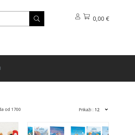
0,00 €
U
da od
1700
Prikaži :