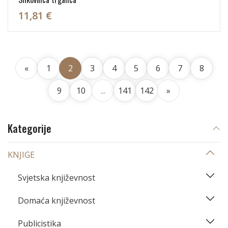
11,81 €
«
1
2
3
4
5
6
7
8
9
10
...
141
142
»
Kategorije
KNJIGE
Svjetska književnost
Domaća književnost
Publicistika