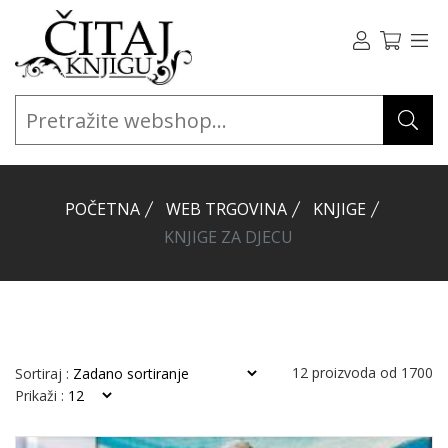
POČETNA
WEB TRGOVINA
KNJIGE
KNJIGE ZA DJECU
12
proizvoda od
1700
Sortiraj :
Prikaži :