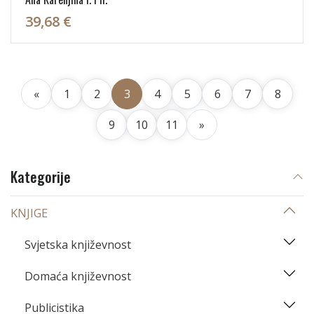
39,68 €
«
1
2
3
4
5
6
7
8
9
10
11
»
Kategorije
KNJIGE
Svjetska književnost
Domaća književnost
Publicistika