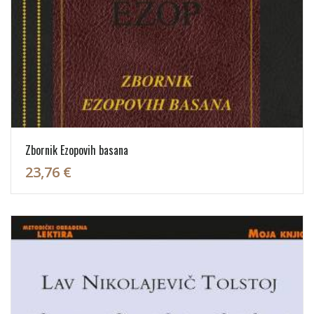
Zbornik Ezopovih basana
23,76 €