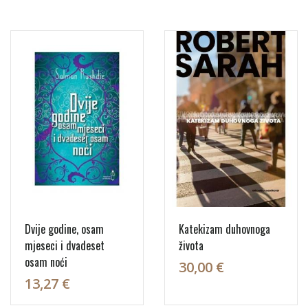
Dvije godine, osam
Katekizam duhovnoga
mjeseci i dvadeset
života
osam noći
30,00 €
13,27 €