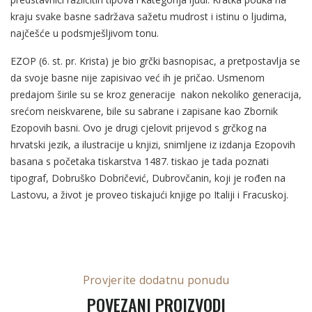
kraju svake basne sadržava sažetu mudrost i istinu o ljudima,
najčešće u podsmješljivom tonu.
EZOP (6. st. pr. Krista) je bio grčki basnopisac, a pretpostavlja se
da svoje basne nije zapisivao već ih je pričao. Usmenom
predajom širile su se kroz generacije nakon nekoliko generacija,
srećom neiskvarene, bile su sabrane i zapisane kao Zbornik
Ezopovih basni. Ovo je drugi cjelovit prijevod s grčkog na
hrvatski jezik, a ilustracije u knjizi, snimljene iz izdanja Ezopovih
basana s početaka tiskarstva 1487. tiskao je tada poznati
tipograf, Dobruško Dobričević, Dubrovčanin, koji je rođen na
Lastovu, a život je proveo tiskajući knjige po Italiji i Fracuskoj.
Provjerite dodatnu ponudu
POVEZANI PROIZVODI