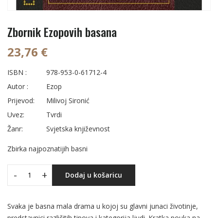
Zbornik Ezopovih basana
23,76 €
ISBN :
978-953-0-61712-4
Autor :
Ezop
Prijevod:
Milivoj Sironić
Uvez:
Tvrdi
Žanr:
Svjetska književnost
Zbirka najpoznatijih basni
-
+
Dodaj u košaricu
Svaka je basna mala drama u kojoj su glavni junaci životinje,
predstavnici različitih tipova i kategorija ljudi. Kratka pouka na