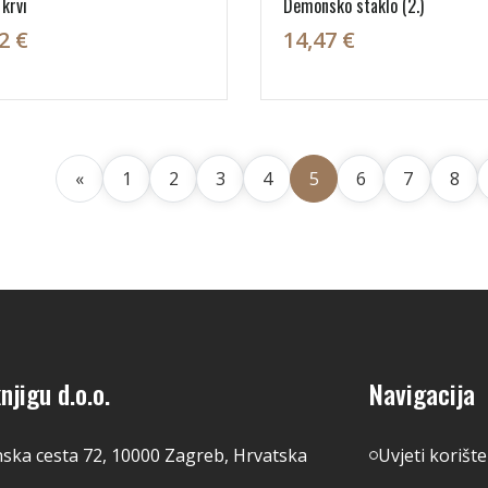
 krvi
Demonsko staklo (2.)
2 €
14,47 €
«
1
2
3
4
5
6
7
8
njigu d.o.o.
Navigacija
nska cesta 72, 10000 Zagreb, Hrvatska
Uvjeti korišt