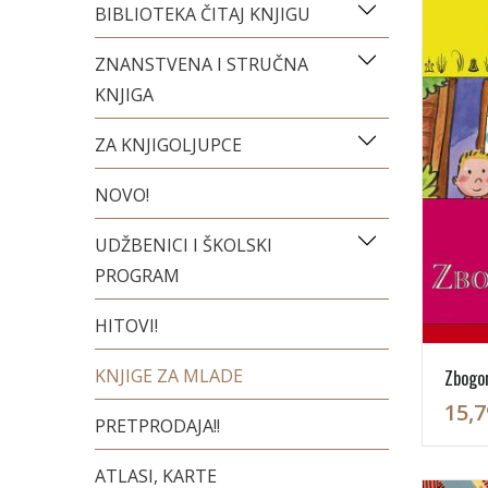
BIBLIOTEKA ČITAJ KNJIGU
ZNANSTVENA I STRUČNA
KNJIGA
ZA KNJIGOLJUPCE
NOVO!
UDŽBENICI I ŠKOLSKI
PROGRAM
HITOVI!
KNJIGE ZA MLADE
Zbogo
15,7
PRETPRODAJA!!
ATLASI, KARTE