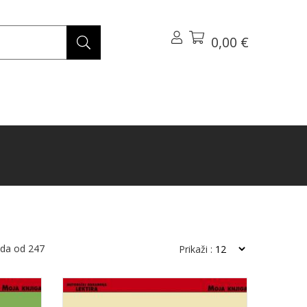
0,00 €
oda od
247
Prikaži :