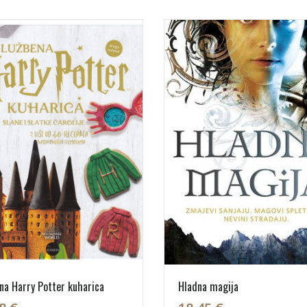
na Harry Potter kuharica
Hladna magija