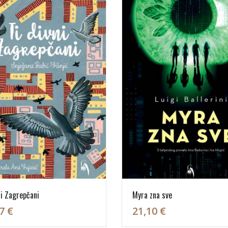
ni Zagrepčani
Myra zna sve
7 €
21,10 €