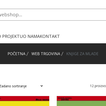
O PROJEKTU
O NAMA
KONTAKT
POČETNA
WEB TRGOVINA
KNJIGE ZA MLADE
12
proizv