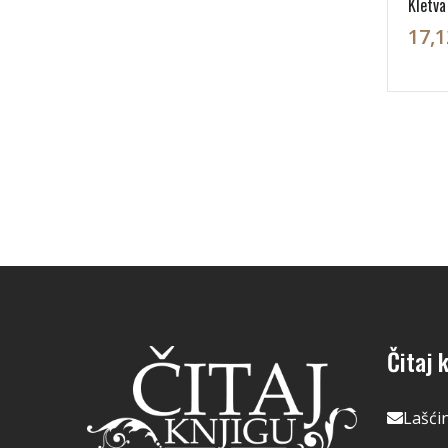
Kletva
17,1
Čitaj k
Lašći