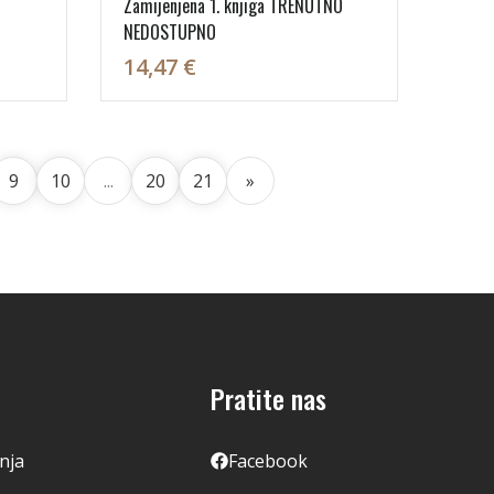
Zamijenjena 1. knjiga TRENUTNO
NEDOSTUPNO
14,47 €
9
10
...
20
21
»
Pratite nas
enja
Facebook