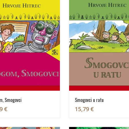
m, Smogovci
Smogovci u ratu
9 €
15,79 €