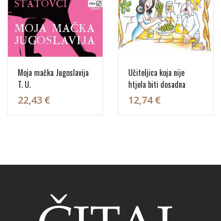
Moja mačka Jugoslavija
Učiteljica koja nije
T. U.
htjela biti dosadna
22,43 €
12,74 €