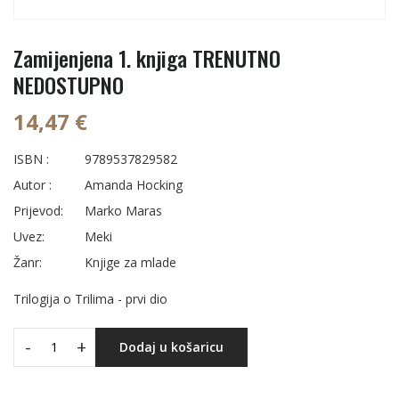
Zamijenjena 1. knjiga TRENUTNO
NEDOSTUPNO
14,47 €
ISBN :
9789537829582
Autor :
Amanda Hocking
Prijevod:
Marko Maras
Uvez:
Meki
Žanr:
Knjige za mlade
Trilogija o Trilima - prvi dio
-
+
Dodaj u košaricu