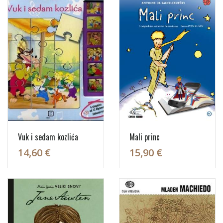
Vuk i sedam kozlića
Mali princ
14,60 €
15,90 €