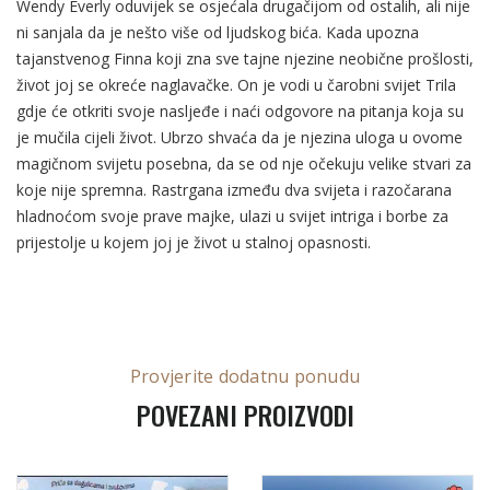
Wendy Everly oduvijek se osjećala drugačijom od ostalih, ali nije
ni sanjala da je nešto više od ljudskog bića. Kada upozna
tajanstvenog Finna koji zna sve tajne njezine neobične prošlosti,
život joj se okreće naglavačke. On je vodi u čarobni svijet Trila
gdje će otkriti svoje nasljeđe i naći odgovore na pitanja koja su
je mučila cijeli život. Ubrzo shvaća da je njezina uloga u ovome
magičnom svijetu posebna, da se od nje očekuju velike stvari za
koje nije spremna. Rastrgana između dva svijeta i razočarana
hladnoćom svoje prave majke, ulazi u svijet intriga i borbe za
prijestolje u kojem joj je život u stalnoj opasnosti.
Provjerite dodatnu ponudu
POVEZANI PROIZVODI