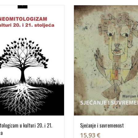
ologizam u kulturi 20. i 21.
Sjećanje i suvremenost
ća
15,93 €