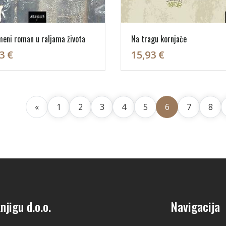
eni roman u raljama života
Na tragu kornjače
3 €
15,93 €
«
1
2
3
4
5
6
7
8
njigu d.o.o.
Navigacija