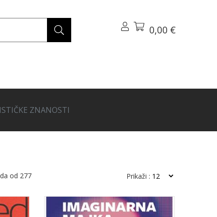
0,00 €
STIČKE ZNANOSTI
oda od
277
Prikaži :