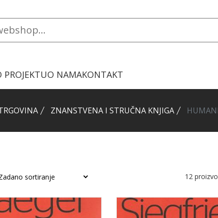
O PROJEKTU
O NAMA
KONTAKT
TRGOVINA
ZNANSTVENA I STRUČNA KNJIGA
HUMANI
12
proizv