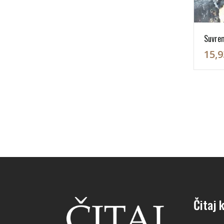
Suvrem
15,9
Čitaj k