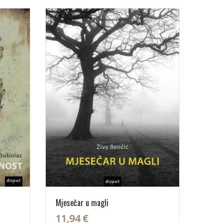
Mjesečar u magli
11,94 €