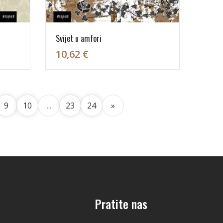
Svijet u amfori
10,62 €
9
10
...
23
24
»
Pratite nas