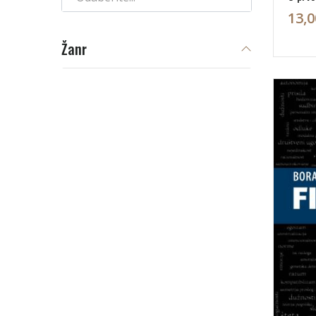
13,0
Žanr