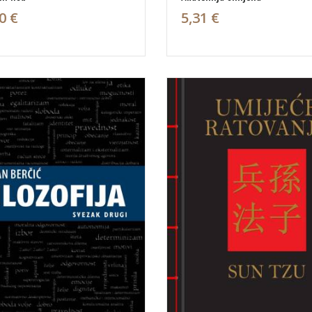
0 €
5,31 €