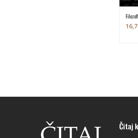
Filozo
16,7
Čitaj k