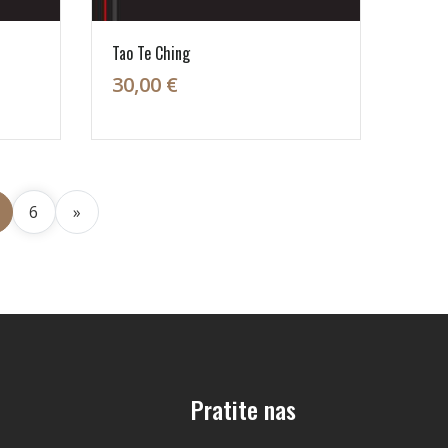
Tao Te Ching
30,00 €
6
»
Pratite nas