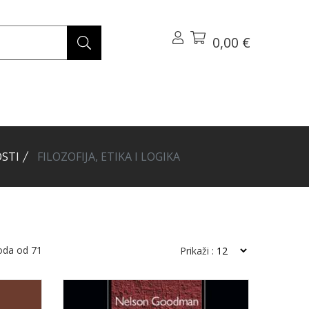
0,00 €
STI
FILOZOFIJA, ETIKA I LOGIKA
voda od
71
Prikaži :