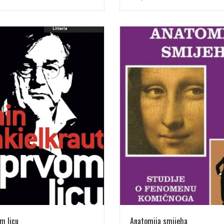
m licu
Anatomija smijeha