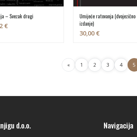
fija – Svezak drugi
Umijeće ratovanja (dvojezično
izdanje)
2 €
30,00 €
«
1
2
3
4
5
njigu d.o.o.
Navigacija