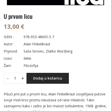
U prvom licu
13,00 €
ISBN :
978-953-48605-5-7
Autor :
Alain Finkielkraut
Prijevod:
Saša Sirovec, Zlatko Wurzberg
Uvez:
Meki
Žanr:
Filozofija
-
+
Dodaj u košaricu
Pišući prvi put u prvom licu, Alain Finkielkraut osvjetljava putove
svoje misli kroz prizmu iskustava od rane mladosti. Tako
saznajemo kako i zašto je bio maoist turbulentne, 1968. godine,