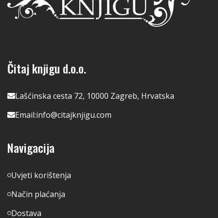
Čitaj knjigu d.o.o.
Lašćinska cesta 72, 10000 Zagreb, Hrvatska
Email:
info@citajknjigu.com
Navigacija
Uvjeti korištenja
Način plaćanja
Dostava