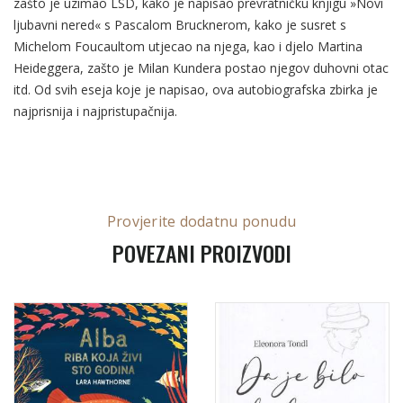
zašto je uzimao LSD, kako je napisao prevratničku knjigu »Novi
ljubavni nered« s Pascalom Brucknerom, kako je susret s
Michelom Foucaultom utjecao na njega, kao i djelo Martina
Heideggera, zašto je Milan Kundera postao njegov duhovni otac
itd. Od svih eseja koje je napisao, ova autobiografska zbirka je
najprisnija i najpristupačnija.
Provjerite dodatnu ponudu
POVEZANI PROIZVODI