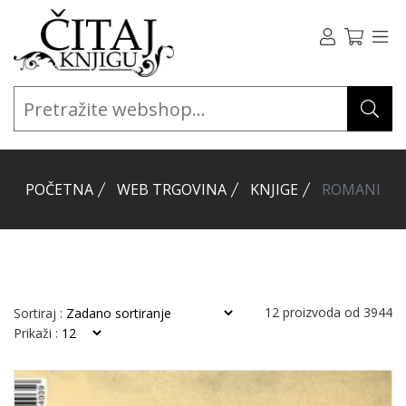
POČETNA
WEB TRGOVINA
KNJIGE
ROMANI
12
proizvoda od
3944
Sortiraj :
Prikaži :