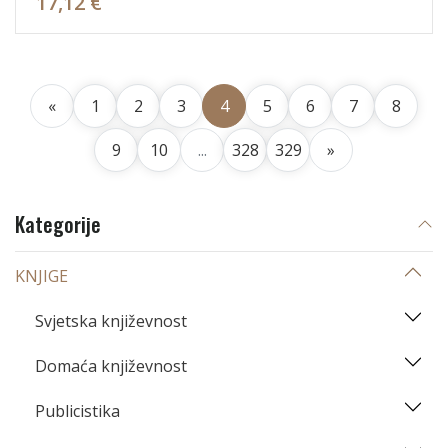
17,12 €
«
1
2
3
4
5
6
7
8
9
10
...
328
329
»
Kategorije
KNJIGE
Svjetska književnost
Domaća književnost
Publicistika