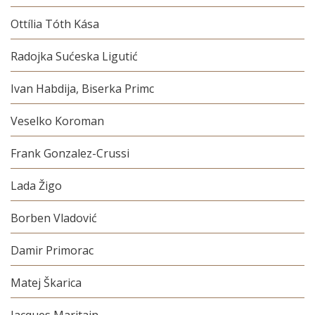
Ottília Tóth Kása
Radojka Sućeska Ligutić
Ivan Habdija, Biserka Primc
Veselko Koroman
Frank Gonzalez-Crussi
Lada Žigo
Borben Vladović
Damir Primorac
Matej Škarica
Jacques Maritain