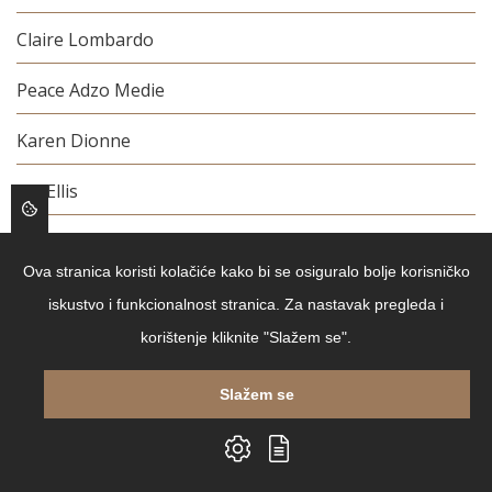
Claire Lombardo
Peace Adzo Medie
Karen Dionne
Joy Ellis
Winifred Watson
Ova stranica koristi kolačiće kako bi se osiguralo bolje korisničko
Brigid Kemmerer
iskustvo i funkcionalnost stranica. Za nastavak pregleda i
korištenje kliknite "Slažem se".
Adriana Lunardi
Marina Kljajo-Radić
Slažem se
Georges Bernanos