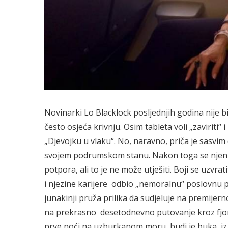
Novinarki Lo Blacklock posljednjih godina nije bi
često osjeća krivnju. Osim tableta voli „zaviriti
„Djevojku u vlaku“. No, naravno, priča je sasvi
svojem podrumskom stanu. Nakon toga se njeni 
potpora, ali to je ne može utješiti. Boji se uzvrat
i njezine karijere odbio „nemoralnu“ poslovnu 
junakinji pruža prilika da sudjeluje na premije
na prekrasno desetodnevno putovanje kroz fjord
prve noći na uzburkanom moru, budi je buka iz 