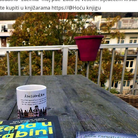
ete kupiti u knjižarama
https://@Hoću knjigu