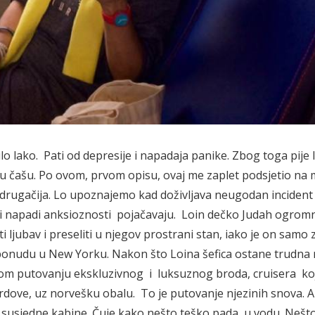
lo lako. Pati od depresije i napadaja panike. Zbog toga pije l
“ i u čašu. Po ovom, prvom opisu, ovaj me zaplet podsjetio na
m drugačija. Lo upoznajemo kad doživljava neugodan incident
napadi anksioznosti pojačavaju. Loin dečko Judah ogromna
iti ljubav i preseliti u njegov prostrani stan, iako je on samo
ponudu u New Yorku. Nakon što Loina šefica ostane trudna 
rnom putovanju ekskluzivnog i luksuznog broda, cruisera ko
ove, uz norvešku obalu. To je putovanje njezinih snova. Al
susjedne kabine. Čuje kako nešto teško pada u vodu. Nešto 