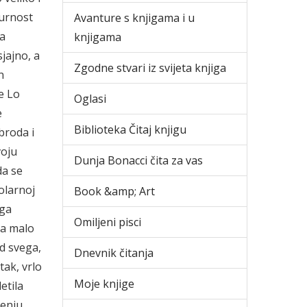
gurnost
Avanture s knjigama i u
ma
knjigama
jajno, a
Zgodne stvari iz svijeta knjiga
n
e Lo
Oglasi
e
Biblioteka Čitaj knjigu
broda i
voju
Dunja Bonacci čita za vas
da se
olarnoj
Book &amp; Art
oga
Omiljeni pisci
da malo
ed svega,
Dnevnik čitanja
tak, vrlo
Moje knjige
etila
enju,