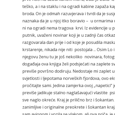
teško, a i na staklu i na ogradi kabine zapaža k
broda. On je odmah razuvjerava i tvrdi da je sus
naznaka da je u njoj itko boravio – u ormarima u
ni na ogradi nema tragova krvi. Iz evidencije u p
putnik, uvaženi novinar koji je u zadnji čas otka
razgovarala dan prije i od koje je posudila mask
krstarenje, nikada nije niti postojala ... Osim L
njegovu ženu tu je još nekoliko novinara, fotog
događaja ova knjiga želi podsjećati na zaplete sv
previše površno dodiruju. Nedostaje mi zaplet u
svjetlosti i ljepotama norveških fjordova, ovo 
pročitajte sami. Jedina zamjerka ovoj „napetici“ j
previše jadikuje stalno naglašavajući vlastite ps
sve naglo okreće. Kraj je prilično brz i šokanta
zanimljive i originalne preokrete i šokantan kraj
sam avionom i vozila se vlakom, ali ova priča je