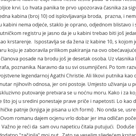
apljice krvi. Lo hvata panika te prvo upozorava časnika za si
jedna kabina (broj 10) od isplovljavanja broda, prazna, i ne
 kabini nema odjeće, staklo je oprano, odjednom blistavo i s
utničkom registru je jasno da je u kabini trebao biti još jeda
zao krstarenje. Ispostavlja se da žena iz kabine 10, s kojom j
aru koju je zaboravila prilikom pakiranja na ovo obećavajuć
o i članova posade na brodu još je desetak osoba. Uz vlasnika 
rafa, poznanika. Naravno da su svi osumnjičeni. Po tom raz
ojstvene legendarnoj Agathi Christie. Ali likovi putnika kao 
nutar njihovih odnosa, jer oni postoje. Umjesto uživanja u p
ekskluzivno putovanje pretvara se u noćnu moru. Kako i za k
e što joj u sredini ponestaje prave priče i napetosti. Lo kao 
ihičke patnje (knjiga je pisana u ich formi) . No onda se, usr
n. Ovom romanu dajem ocjenu vrlo dobar jer ima odličan poče
. Važno je reći da sam ovu napeticu čitala putujući. Doduše l
 dodatno "začinila" moj put. Zato se veselim sljedećem krstar