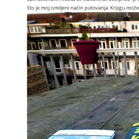
što je moj omiljeni način putovanja. Knjigu mož