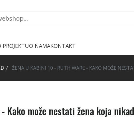
O PROJEKTU
O NAMA
KONTAKT
ED
ŽENA U KABINI 10 - RUTH WARE - KAKO MOŽE NESTA
 - Kako može nestati žena koja nika