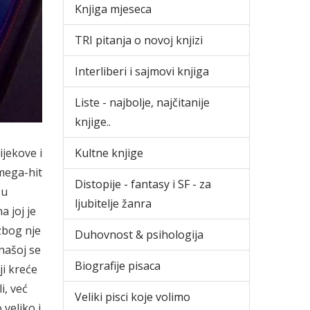
Knjiga mjeseca
TRI pitanja o novoj knjizi
Interliberi i sajmovi knjiga
Liste - najbolje, najčitanije
knjige..
ijekove i
Kultne knjige
 mega-hit
Distopije - fantasy i SF - za
 u
ljubitelje žanra
 joj je
 zbog nje
Duhovnost & psihologija
našoj se
Biografije pisaca
ji kreće
i, već
Veliki pisci koje volimo
veliko i