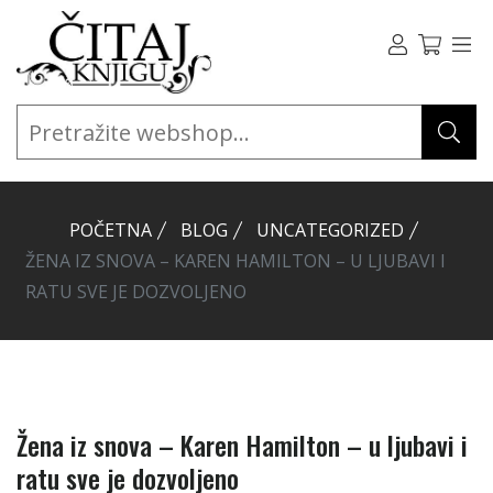
POČETNA
BLOG
UNCATEGORIZED
ŽENA IZ SNOVA – KAREN HAMILTON – U LJUBAVI I
RATU SVE JE DOZVOLJENO
Žena iz snova – Karen Hamilton – u ljubavi i
ratu sve je dozvoljeno