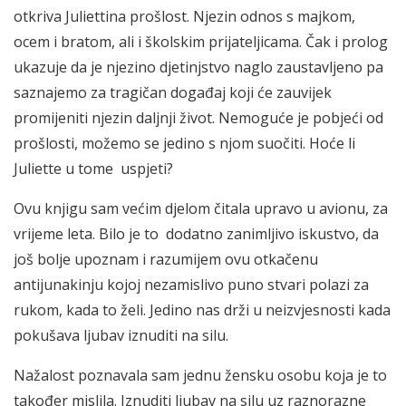
otkriva Juliettina prošlost. Njezin odnos s majkom,
ocem i bratom, ali i školskim prijateljicama. Čak i prolog
ukazuje da je njezino djetinjstvo naglo zaustavljeno pa
saznajemo za tragičan događaj koji će zauvijek
promijeniti njezin daljnji život. Nemoguće je pobjeći od
prošlosti, možemo se jedino s njom suočiti. Hoće li
Juliette u tome uspjeti?
Ovu knjigu sam većim djelom čitala upravo u avionu, za
vrijeme leta. Bilo je to dodatno zanimljivo iskustvo, da
još bolje upoznam i razumijem ovu otkačenu
antijunakinju kojoj nezamislivo puno stvari polazi za
rukom, kada to želi. Jedino nas drži u neizvjesnosti kada
pokušava ljubav iznuditi na silu.
Nažalost poznavala sam jednu žensku osobu koja je to
također mislila. Iznuditi ljubav na silu uz raznorazne