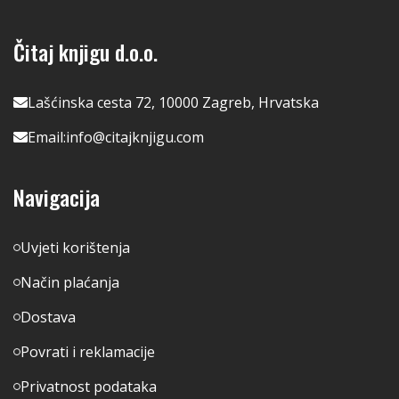
Čitaj knjigu d.o.o.
Lašćinska cesta 72, 10000 Zagreb, Hrvatska
Email:
info@citajknjigu.com
Navigacija
Uvjeti korištenja
Način plaćanja
Dostava
Povrati i reklamacije
Privatnost podataka