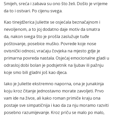
Smijeh, sreća i zabava su ono što želi. Došlo je vrijeme
da to i ostvari. Po cijenu svega.
Kao tinejdžerica Juliette se osjećala beznačajnom i
nevoljenom, a to joj dodatno daje motiv da smatra
da, nakon svega što je prošla zaslužuje tuđe
poštovanje, posebice muško. Povrede koje nose
ovisnički odnosi, vraćaju čovjeka na mjesto gdje je
primarna povreda nastala. Osjećaj emocionalne gladi u
odrasloj dobi bolan je podsjetnik na ljubav ili pažnju
koje smo bili gladni još kao djeca.
Iako je Juliette ekstremno naporna, ona je junakinja
koju kroz čitanje jednostavno morate zavoljeti. Prvo
vam ide na živce, ali kako roman primiče kraju ona
postaje sve simpatičnija i kao da za nju moramo razviti
posebno razumijevanje. Kroz priču se malo po malo,