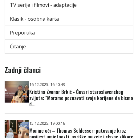
TV serije i filmovi - adaptacije
Klasik - osobna karta
Preporuka
Čitanje
Zadnji članci
16.12.2025. 16:40:43
Kristina Zvonar Brkić - Čuvari staroslavenskog
svijeta: "Moramo poznavati svoje korijene da bismo
d...
15.12.2025. 19:00:16
Monine oči – Thomas Schlesser: putovanje kroz
povijest umjetnosti, pariške muzeje i slavne slikare