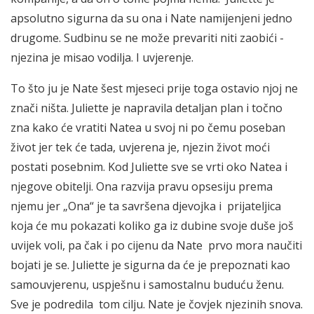
apsolutno sigurna da su ona i Nate namijenjeni jedno
drugome. Sudbinu se ne može prevariti niti zaobići -
njezina je misao vodilja. I uvjerenje.
To što ju je Nate šest mjeseci prije toga ostavio njoj ne
znači ništa. Juliette je napravila detaljan plan i točno
zna kako će vratiti Natea u svoj ni po čemu poseban
život jer tek će tada, uvjerena je, njezin život moći
postati posebnim. Kod Juliette sve se vrti oko Natea i
njegove obitelji. Ona razvija pravu opsesiju prema
njemu jer „Ona“ je ta savršena djevojka i prijateljica
koja će mu pokazati koliko ga iz dubine svoje duše još
uvijek voli, pa čak i po cijenu da Nate prvo mora naučiti
bojati je se. Juliette je sigurna da će je prepoznati kao
samouvjerenu, uspješnu i samostalnu buduću ženu.
Sve je podredila tom cilju. Nate je čovjek njezinih snova.