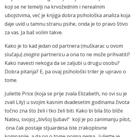
koji se ne temelji na krvožednim i nerealnim
ubojstvima, već je knjiga dobra psihološka analiza koja
daje uvid u tamnu stranu psihe, onda je to pravo štivo
za vas. Ja baš volim takve.
Kako je to kad jedan od partnera (muškarac u ovom
slučaju)
znogira
partnericu a ona to ne može prihvatiti?
Kako navesti nekoga da se zaljubi u drugu osobu?
Dobra pitanja? E, pa ovaj psihološki triler je upravo o
tome.
Juliette Price (koja se prije zvala Elizabeth, no svi su je
zvali Lily) u svojim kasnim dvadesetim godinama života
točno zna što želi i tko želi biti. Kako bi bila što bliže
Nateu, svojoj „bivšoj ljubavi“ koji je po zanimanju pilot,
ona čak postaje stjuardesa iste zrakoplovne
kompanije, a da on o tome pojma nema. Juliette je