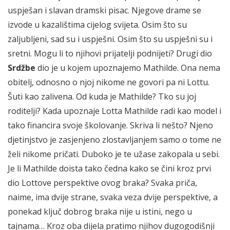
uspješan i slavan dramski pisac. Njegove drame se
izvode u kazalištima cijelog svijeta. Osim što su
zaljubljeni, sad su i uspješni. Osim što su uspješni su i
sretni. Mogu li to njihovi prijatelji podnijeti? Drugi dio
Srdžbe
dio je u kojem upoznajemo Mathilde. Ona nema
obitelj, odnosno o njoj nikome ne govori pa ni Lottu.
Šuti kao zalivena. Od kuda je Mathilde? Tko su joj
roditelji? Kada upoznaje Lotta Mathilde radi kao model i
tako financira svoje školovanje. Skriva li nešto? Njeno
djetinjstvo je zasjenjeno zlostavljanjem samo o tome ne
želi nikome pričati. Duboko je te užase zakopala u sebi.
Je li Mathilde doista tako čedna kako se čini kroz prvi
dio Lottove perspektive ovog braka? Svaka priča,
naime, ima dvije strane, svaka veza dvije perspektive, a
ponekad ključ dobrog braka nije u istini, nego u
tajnama… Kroz oba dijela pratimo njihov dugogodišnji