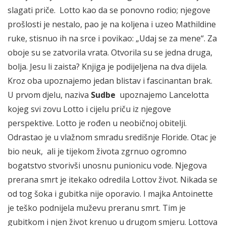
slagati priče. Lotto kao da se ponovno rodio; njegove
prošlosti je nestalo, pao je na koljena i uzeo Mathildine
ruke, stisnuo ih na srce i povikao: „Udaj se za mene“. Za
oboje su se zatvorila vrata. Otvorila su se jedna druga,
bolja. Jesu li zaista? Knjiga je podijeljena na dva dijela.
Kroz oba upoznajemo jedan blistav i fascinantan brak.
U prvom djelu, naziva
Sudbe
upoznajemo Lancelotta
kojeg svi zovu Lotto i cijelu priču iz njegove
perspektive. Lotto je rođen u neobičnoj obitelji.
Odrastao je u vlažnom smradu središnje Floride. Otac je
bio neuk, ali je tijekom života zgrnuo ogromno
bogatstvo stvorivši unosnu punionicu vode. Njegova
prerana smrt je itekako odredila Lottov život. Nikada se
od tog šoka i gubitka nije oporavio. I majka Antoinette
je teško podnijela muževu preranu smrt. Tim je
gubitkom i njen život krenuo u drugom smjeru. Lottova