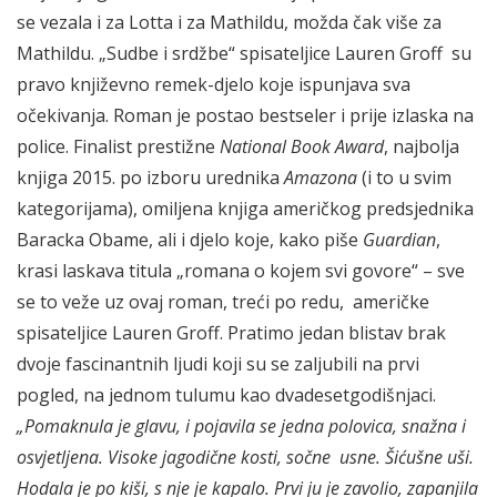
se vezala i za Lotta i za Mathildu, možda čak više za
Mathildu. „Sudbe i srdžbe“ spisateljice Lauren Groff su
pravo književno remek-djelo koje ispunjava sva
očekivanja. Roman je postao bestseler i prije izlaska na
police. Finalist prestižne
National Book Award
, najbolja
knjiga 2015. po izboru urednika
Amazona
(i to u svim
kategorijama), omiljena knjiga američkog predsjednika
Baracka Obame, ali i djelo koje, kako piše
Guardian
,
krasi laskava titula „romana o kojem svi govore“ – sve
se to veže uz ovaj roman, treći po redu, američke
spisateljice Lauren Groff. Pratimo jedan blistav brak
dvoje fascinantnih ljudi koji su se zaljubili na prvi
pogled, na jednom tulumu kao dvadesetgodišnjaci.
„Pomaknula je glavu, i pojavila se jedna polovica, snažna i
osvjetljena. Visoke jagodične kosti, sočne usne. Šićušne uši.
Hodala je po kiši, s nje je kapalo. Prvi ju je zavolio, zapanjila