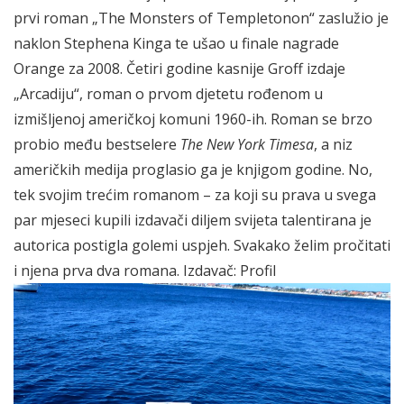
prvi roman „The Monsters of Templetonon“ zaslužio je
naklon Stephena Kinga te ušao u finale nagrade
Orange za 2008. Četiri godine kasnije Groff izdaje
„Arcadiju“, roman o prvom djetetu rođenom u
izmišljenoj američkoj komuni 1960-ih. Roman se brzo
probio među bestselere
The New York Timesa
, a niz
američkih medija proglasio ga je knjigom godine. No,
tek svojim trećim romanom – za koji su prava u svega
par mjeseci kupili izdavači diljem svijeta talentirana je
autorica postigla golemi uspjeh. Svakako želim pročitati
i njena prva dva romana. Izdavač: Profil