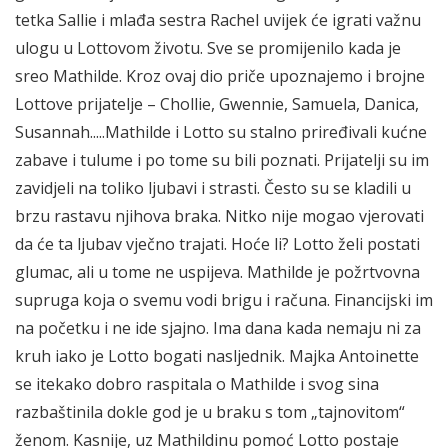
tetka Sallie i mlađa sestra Rachel uvijek će igrati važnu
ulogu u Lottovom životu. Sve se promijenilo kada je
sreo Mathilde. Kroz ovaj dio priče upoznajemo i brojne
Lottove prijatelje – Chollie, Gwennie, Samuela, Danica,
Susannah.....Mathilde i Lotto su stalno priređivali kućne
zabave i tulume i po tome su bili poznati. Prijatelji su im
zavidjeli na toliko ljubavi i strasti. Često su se kladili u
brzu rastavu njihova braka. Nitko nije mogao vjerovati
da će ta ljubav vječno trajati. Hoće li? Lotto želi postati
glumac, ali u tome ne uspijeva. Mathilde je požrtvovna
supruga koja o svemu vodi brigu i računa. Financijski im
na početku i ne ide sjajno. Ima dana kada nemaju ni za
kruh iako je Lotto bogati nasljednik. Majka Antoinette
se itekako dobro raspitala o Mathilde i svog sina
razbaštinila dokle god je u braku s tom „tajnovitom“
ženom. Kasnije, uz Mathildinu pomoć Lotto postaje