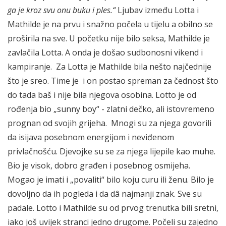
ga je kroz svu onu buku i ples.“
Ljubav između Lotta i
Mathilde je na prvu i snažno počela u tijelu a obilno se
proširila na sve. U početku nije bilo seksa, Mathilde je
zavlačila Lotta. A onda je došao sudbonosni vikend i
kampiranje. Za Lotta je Mathilde bila nešto najčednije
što je sreo. Time je i on postao spreman za čednost što
do tada baš i nije bila njegova osobina. Lotto je od
rođenja bio „sunny boy“ - zlatni dečko, ali istovremeno
prognan od svojih grijeha. Mnogi su za njega govorili
da isijava posebnom energijom i neviđenom
privlačnošću. Djevojke su se za njega lijepile kao muhe.
Bio je visok, dobro građen i posebnog osmijeha.
Mogao je imati i „povaliti“ bilo koju curu ili ženu. Bilo je
dovoljno da ih pogleda i da dâ najmanji znak. Sve su
padale. Lotto i Mathilde su od prvog trenutka bili sretni,
iako još uvijek stranci jedno drugome. Počeli su zajedno