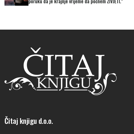
poruku da je krajnje vrijeme da počnem ŽIVJETI."
Čitaj knjigu d.o.o.