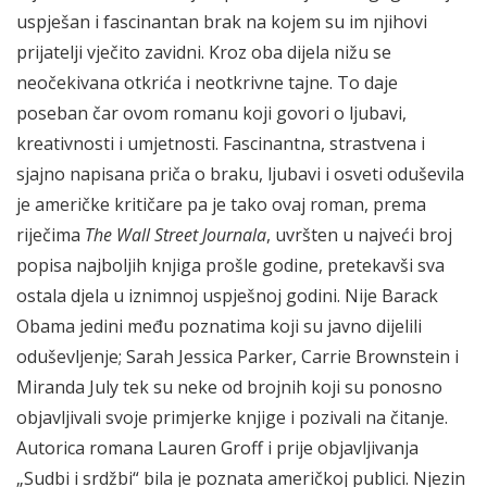
uspješan i fascinantan brak na kojem su im njihovi
prijatelji vječito zavidni. Kroz oba dijela nižu se
neočekivana otkrića i neotkrivne tajne. To daje
poseban čar ovom romanu koji govori o ljubavi,
kreativnosti i umjetnosti. Fascinantna, strastvena i
sjajno napisana priča o braku, ljubavi i osveti oduševila
je američke kritičare pa je tako ovaj roman, prema
riječima
The
Wall Street Journala
, uvršten u najveći broj
popisa najboljih knjiga prošle godine, pretekavši sva
ostala djela u iznimnoj uspješnoj godini. Nije Barack
Obama jedini među poznatima koji su javno dijelili
oduševljenje; Sarah Jessica Parker, Carrie Brownstein i
Miranda July tek su neke od brojnih koji su ponosno
objavljivali svoje primjerke knjige i pozivali na čitanje.
Autorica romana Lauren Groff i prije objavljivanja
„Sudbi i srdžbi“ bila je poznata američkoj publici. Njezin