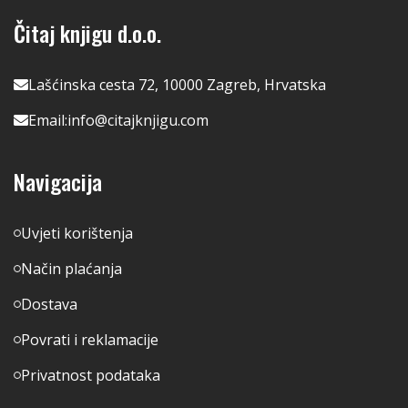
Čitaj knjigu d.o.o.
Lašćinska cesta 72, 10000 Zagreb, Hrvatska
Email:
info@citajknjigu.com
Navigacija
Uvjeti korištenja
Način plaćanja
Dostava
Povrati i reklamacije
Privatnost podataka