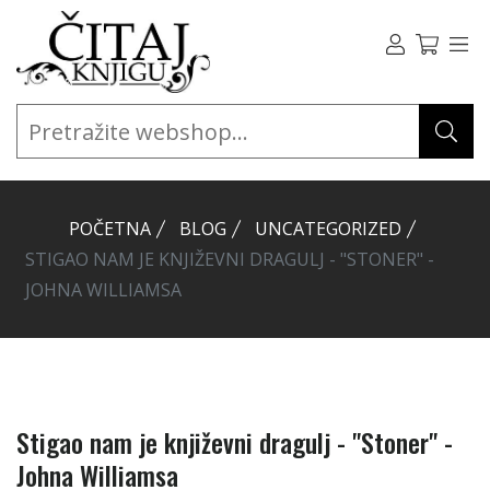
POČETNA
BLOG
UNCATEGORIZED
STIGAO NAM JE KNJIŽEVNI DRAGULJ - "STONER" -
JOHNA WILLIAMSA
Stigao nam je književni dragulj - "Stoner" -
Johna Williamsa