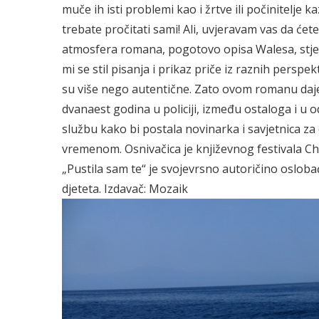
muče ih isti problemi kao i žrtve ili počinitelje k
trebate pročitati sami! Ali, uvjeravam vas da ćet
atmosfera romana, pogotovo opisa Walesa, stjeno
mi se stil pisanja i prikaz priče iz raznih perspek
su više nego autentične. Zato ovom romanu daje
dvanaest godina u policiji, između ostaloga i u od
službu kako bi postala novinarka i savjetnica za
vremenom. Osnivačica je književnog festivala Ch
„Pustila sam te“ je svojevrsno autoričino osloba
djeteta. Izdavač: Mozaik