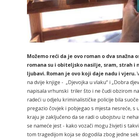
Možemo reći da je ovo roman o dva snažna osj
romana su i obiteljsko nasilje, sram, strah i 
ljubavi. Roman je ovo koji daje nadu i vjeru.
na dvije knjige - „Djevojka u vlaku“ i „Dobra djevo
napisala vrhunski triler što i ne čudi obzirom na 
radeći u odjelu kriminalističke policije bila su
pregazio čovjek i pobjegao s mjesta nesreće, s 
kraju je zaključeno da se radi o ubojstvu iz neha
se nameće jest - kako vozači mogu živjeti s ta
tom tragedijom koja se dogodila zbog jedne seku