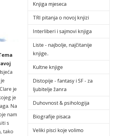
Knjiga mjeseca
TRI pitanja o novoj knjizi
Interliberi i sajmovi knjiga
Liste - najbolje, najčitanije
knjige..
Tema
ravoj
Kultne knjige
dsjeća
 je
Distopije - fantasy i SF - za
Clare je
ljubitelje žanra
kojeg je
Duhovnost & psihologija
raga. Na
koje nam
Biografije pisaca
ti s
Veliki pisci koje volimo
, tako