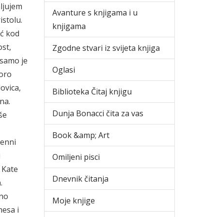
aljujem
Avanture s knjigama i u
istolu.
knjigama
eć kod
ost,
Zgodne stvari iz svijeta knjiga
 samo je
Oglasi
poro
ovica,
Biblioteka Čitaj knjigu
na.
Dunja Bonacci čita za vas
še
Book &amp; Art
Jenni
i
Omiljeni pisci
 Kate
Dnevnik čitanja
.
lno
Moje knjige
mesa i