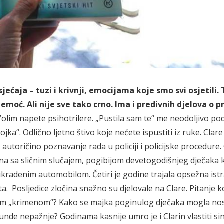
ećaja – tuzi i krivnji, emocijama koje smo svi osjetili.
nemoć. Ali nije sve tako crno. Ima i predivnih djelova o p
Volim napete psihotrilere. „Pustila sam te“ me neodoljivo po
jka“. Odlično ljetno štivo koje nećete ispustiti iz ruke. Clare
autoričino poznavanje rada u policiji i policijske procedure. 
očena sa sličnim slučajem, pogibijom devetogodišnjeg dječaka 
ukradenim automobilom. Četiri je godine trajala opsežna ist
ta. Posljedice zločina snažno su djelovale na Clare. Pitanje 
kvim „krimenom“? Kako se majka poginulog dječaka mogla nosi
nde nepažnje? Godinama kasnije umro je i Clarin vlastiti sin