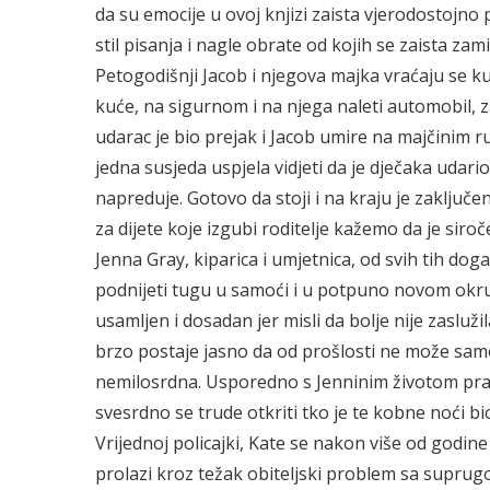
da su emocije u ovoj knjizi zaista vjerodostojno 
stil pisanja i nagle obrate od kojih se zaista z
Petogodišnji Jacob i njegova majka vraćaju se kuć
kuće, na sigurnom i na njega naleti automobil, z
udarac je bio prejak i Jacob umire na majčinim 
jedna susjeda uspjela vidjeti da je dječaka udario
napreduje. Gotovo da stoji i na kraju je zaključ
za dijete koje izgubi roditelje kažemo da je siro
Jenna Gray, kiparica i umjetnica, od svih tih dog
podnijeti tugu u samoći i u potpuno novom okruže
usamljen i dosadan jer misli da bolje nije zaslužil
brzo postaje jasno da od prošlosti ne može samo 
nemilosrdna. Usporedno s Jenninim životom pratim
svesrdno se trude otkriti tko je te kobne noći bi
Vrijednoj policajki, Kate se nakon više od godine
prolazi kroz težak obiteljski problem sa suprugom