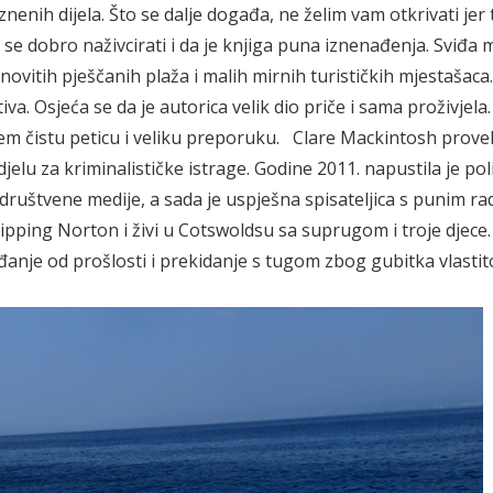
aznenih dijela. Što se dalje događa, ne želim vam otkrivati jer 
e se dobro naživcirati i da je knjiga puna iznenađenja. Sviđa 
vitih pješčanih plaža i malih mirnih turističkih mjestašaca.
tiva. Osjeća se da je autorica velik dio priče i sama proživjela
m čistu peticu i veliku preporuku. Clare Mackintosh provel
jelu za kriminalističke istrage. Godine 2011. napustila je pol
 društvene medije, a sada je uspješna spisateljica s punim r
ipping Norton i živi u Cotswoldsu sa suprugom i troje djec
đanje od prošlosti i prekidanje s tugom zbog gubitka vlasti