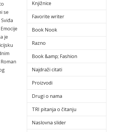
Knjižnice
to
mi se
Favorite writer
 Sviđa
. Emocije
Book Nook
a je
Razno
icijsku
adnim
Book &amp; Fashion
e. Roman
Najdraži citati
tog
Proizvodi
Drugi o nama
TRI pitanja o čitanju
Naslovna slider