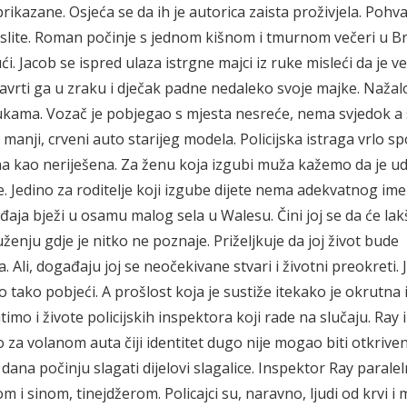
prikazane. Osjeća se da ih je autorica zaista proživjela. Pohv
amislite. Roman počinje s jednom kišnom i tmurnom večeri u Br
i. Jacob se ispred ulaza istrgne majci iz ruke misleći da je v
avrti ga u zraku i dječak padne nedaleko svoje majke. Nažal
rukama. Vozač je pobjegao s mjesta nesreće, nema svjedok a
 manji, crveni auto starijeg modela. Policijska istraga vrlo s
ena kao neriješena. Za ženu koja izgubi muža kažemo da je ud
če. Jedino za roditelje koji izgube dijete nema adekvatnog ime
ađaja bježi u osamu malog sela u Walesu. Čini joj se da će lak
nju gdje je nitko ne poznaje. Priželjkuje da joj život bude
a. Ali, događaju joj se neočekivane stvari i životni preokreti. 
tako pobjeći. A prošlost koja je sustiže itekako je okrutna 
o i živote policijskih inspektora koji rade na slučaju. Ray i
o za volanom auta čiji identitet dugo nije mogao biti otkriven
 dana počinju slagati dijelovi slagalice. Inspektor Ray parale
 i sinom, tinejdžerom. Policajci su, naravno, ljudi od krvi i 