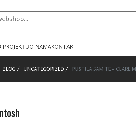
O PROJEKTU
O NAMA
KONTAKT
BLOG
UNCATEGORIZED
PUSTILA SAM TE – CLARE
intosh