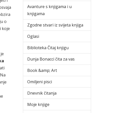
eti i
Avanture s knjigama i u
 osvaja
knjigama
obzira
ju o
Zgodne stvari iz svijeta knjiga
i koje
Oglasi
Biblioteka Čitaj knjigu
je
Dunja Bonacci čita za vas
ka
ati
Book &amp; Art
 Na
Omiljeni pisci
anje
Dnevnik čitanja
ne
Moje knjige