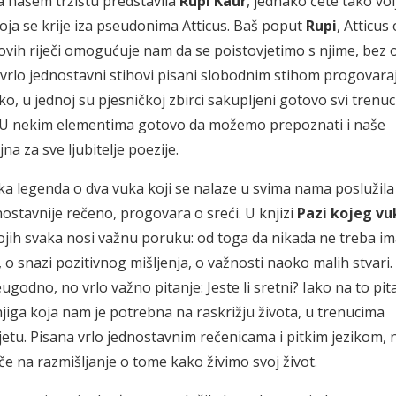
 na našem tržištu predstavila
Rupi Kaur
, jednako ćete tako volj
koja se krije iza pseudonima Atticus. Baš poput
Rupi
, Atticus
vih riječi omogućuje nam da se poistovjetimo s njime, bez 
 vrlo jednostavni stihovi pisani slobodnim stihom progovara
ko, u jednoj su pjesničkoj zbirci sakupljeni gotovo svi trenuc
a. U nekim elementima gotovo da možemo prepoznati i naše
jna za sve ljubitelje poezije.
ka legenda o dva vuka koji se nalaze u svima nama poslužila 
ostavnije rečeno, progovara o sreći. U knjizi
Pazi kojeg vu
kojih svaka nosi važnu poruku: od toga da nikada ne treba im
o snazi pozitivnog mišljenja, o važnosti naoko malih stvari.
odno, no vrlo važno pitanje: Jeste li sretni? Iako na to pit
njiga koja nam je potrebna na raskrižju života, u trenucima
jetu. Pisana vrlo jednostavnim rečenicama i pitkim jezikom, 
če na razmišljanje o tome kako živimo svoj život.