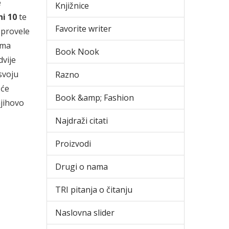
e
Knjižnice
i 10
te
Favorite writer
e provele
jima
Book Nook
dvije
svoju
Razno
 će
Book &amp; Fashion
njihovo
Najdraži citati
Proizvodi
Drugi o nama
TRI pitanja o čitanju
Naslovna slider