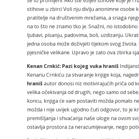
se to promijeni. Ako ste voljeli stihove koje je i
stihove u zbirci Voli nju divlju anonimne osobe 
pratitelje na društvenim mrežama, a snaga njego
na to što ne znamo tko je. Snažni, no istodobno
ljubavi, pisanju, padovima, boli, uzdizanju. Ukrat
jedna osoba može doživjeti tijekom svog život
pjesničke velikane. Upravo je zato ova zbirka sja
Kenan Crnkić: Pazi kojeg vuka hraniš
Indijans
Kenanu Crnkiću za stvaranje knjige koja, najjedn
hraniš
autor donosi niz motivirajućih priča od 
velika očekivanja od drugih, nego samo od sebe, 
koncu, knjiga će vam postaviti možda pomalo neug
možda i nije uvijek ugodno čuti odgovor, to je k
premišljanja i shvaćanja naše uloge na ovom svi
ostavlja prostora za nerazumijevanje, nego poti