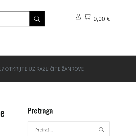
0,00 €
JU? OTKRIJTE UZ RAZLIČITE ŽANROVE
Pretraga
te