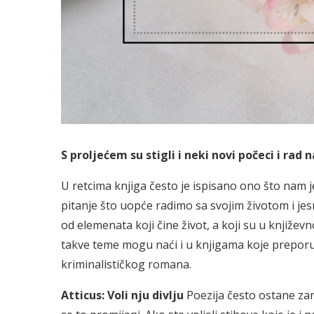
S proljećem su stigli i neki novi počeci i ra
U retcima knjiga često je ispisano ono što nam je
pitanje što uopće radimo sa svojim životom i jesm
od elemenata koji čine život, a koji su u knjiže
takve teme mogu naći i u knjigama koje prepor
kriminalističkog romana.
Atticus: Voli nju divlju
Poezija često ostane za