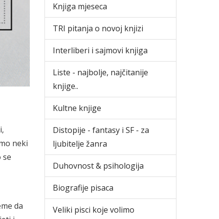
Knjiga mjeseca
TRI pitanja o novoj knjizi
Interliberi i sajmovi knjiga
Liste - najbolje, najčitanije
knjige..
Kultne knjige
i,
Distopije - fantasy i SF - za
amo neki
ljubitelje žanra
o se
Duhovnost & psihologija
Biografije pisaca
jeme da
Veliki pisci koje volimo