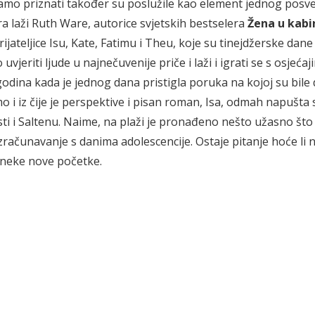
oramo priznati također su poslužile kao element jednog posv
a laži Ruth Ware, autorice svjetskih bestselera
Žena u kabin
rijateljice Isu, Kate, Fatimu i Theu, koje su tinejdžerske dan
io uvjeriti ljude u najnečuvenije priče i laži i igrati se s osjeća
odina kada je jednog dana pristigla poruka na kojoj su bile 
o i iz čije je perspektive i pisan roman, Isa, odmah napušta 
sti i Saltenu. Naime, na plaži je pronađeno nešto užasno što
azračunavanje s danima adolescencije. Ostaje pitanje hoće li 
za neke nove početke.