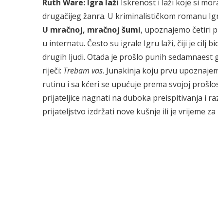
Ruth Ware: Igra laži
Iskrenost i laži koje si m
drugačijeg žanra. U kriminalističkom romanu Igr
U mračnoj, mračnoj šumi
, upoznajemo četiri p
u internatu. Često su igrale Igru laži, čiji je cilj b
drugih ljudi. Otada je prošlo punih sedamnaest g
riječi:
Trebam vas
. Junakinja koju prvu upoznajem
rutinu i sa kćeri se upućuje prema svojoj prošlo
prijateljice nagnati na duboka preispitivanja i r
prijateljstvo izdržati nove kušnje ili je vrijeme 