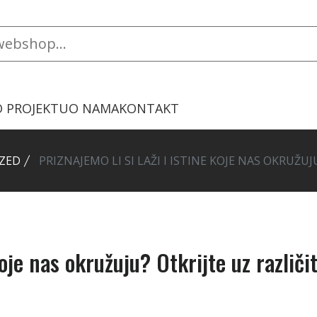
O PROJEKTU
O NAMA
KONTAKT
ZED
PRIZNAJEMO LI SI LAŽI I ISTINE KOJE NAS OKRUŽU
koje nas okružuju? Otkrijte uz različi