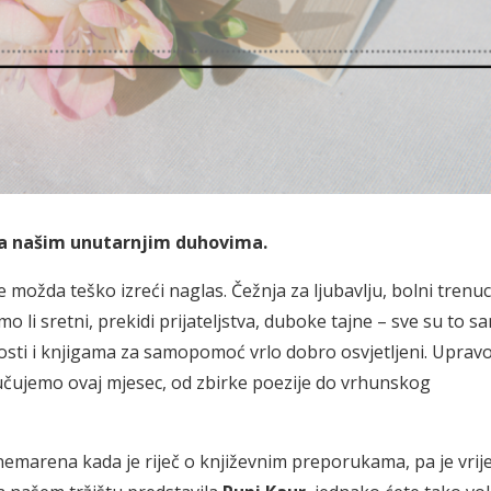
d na našim unutarnjim duhovima.
 možda teško izreći naglas. Čežnja za ljubavlju, bolni trenuc
o li sretni, prekidi prijateljstva, duboke tajne – sve su to s
vnosti i knjigama za samopomoć vrlo dobro osvjetljeni. Uprav
učujemo ovaj mjesec, od zbirke poezije do vrhunskog
nemarena kada je riječ o književnim preporukama, pa je vri