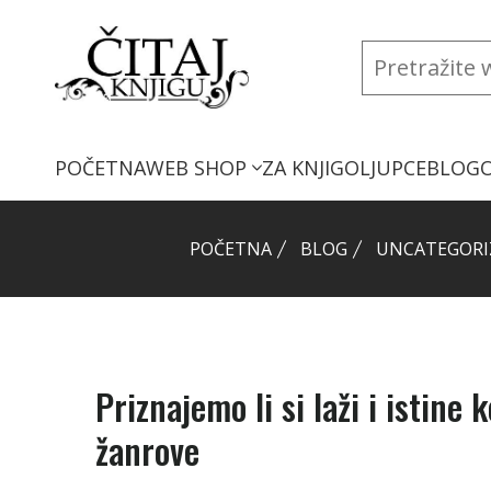
POČETNA
WEB SHOP
ZA KNJIGOLJUPCE
BLOG
POČETNA
BLOG
UNCATEGORI
Priznajemo li si laži i istine 
žanrove