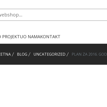
O PROJEKTU
O NAMA
KONTAKT
ČETNA
BLOG
UNCATEGORIZED
PLAN ZA 2016. GO