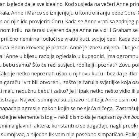
an izgleda da je sve idealno. Kod susjeda na večeri Anne prim
kala. Anne i Marco se izmjenjuju u kontroliranju bebe Core.
 od njih ide provjeriti Coru. Kada se Anne vrati sa zadnjeg 
inom krilu na terasi uvjeren da ga Anne ne vidi. I Graham se
oprilično nemirna i odluči se vratiti kući, svojoj bebi. Kada d
nuta. Bebin krevetić je prazan. Anne je izbezumljena. Tko j
a i Anne u bijesu razbija ogledalo u kupaonici. Ima ogromnu
 bebu samu? Što će reći susjedi, roditelji i poznati? Zovu poli
ko je netko nepoznati ušao u njihovu kuću i bez da je itko 
 garažu i vrt bili otvoreni, zašto je žarulja svjetiljke koja osv
 malu nedužnu bebu i zašto? Je li ipak netko nešto vidio ili 
e istraga. Najveći sumnjivci su upravo roditelji. Anne osim od
napadaja agresije nakon kojih se ne sjeća ničega. Zastrašuju
 poželjne elemente istog – rekli bismo da je napisan
by the bo
mima glavnih aktera, konstantno se događaju nagli preokre
sumnjivac, a nijedan lik vam nije posebno simpatičan. Policij