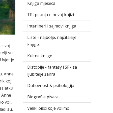
Knjiga mjeseca
TRI pitanja o novoj knjizi
Interliberi i sajmovi knjiga
Liste - najbolje, najčitanije
knjige..
a svoj
elji su
Kultne knjige
Uvjet je
Distopije - fantasy i SF - za
ću. Anne
ljubitelje žanra
ik koji
Duhovnost & psihologija
reslatku
. Anne
Biografije pisaca
o voli.
Veliki pisci koje volimo
adi su,