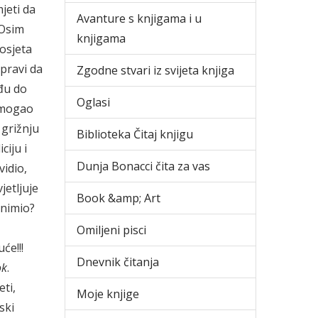
jeti da
Avanture s knjigama i u
 Osim
knjigama
posjeta
 pravi da
Zgodne stvari iz svijeta knjiga
ođu do
Oglasi
e mogao
 grižnju
Biblioteka Čitaj knjigu
ciju i
Dunja Bonacci čita za vas
vidio,
jetljuje
Book &amp; Art
snimio?
Omiljeni pisci
će!!!
Dnevnik čitanja
ok
.
ti,
Moje knjige
ski