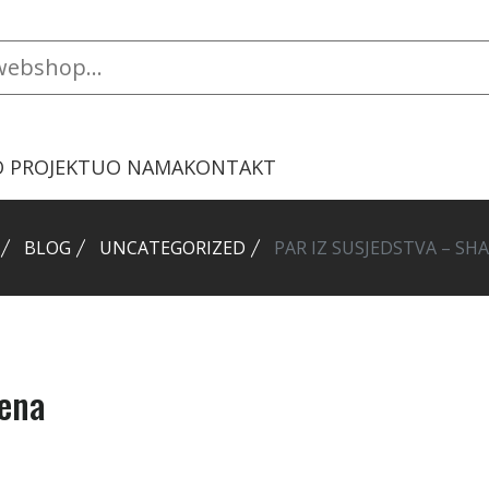
O PROJEKTU
O NAMA
KONTAKT
BLOG
UNCATEGORIZED
PAR IZ SUSJEDSTVA – SH
pena