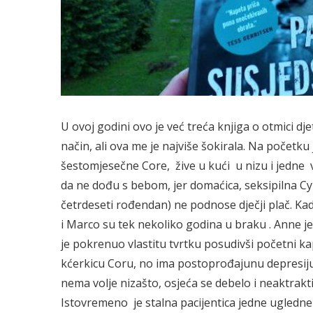
U ovoj godini ovo je već treća knjiga o otmici d
način, ali ova me je najviše šokirala. Na početku 
šestomjesečne Core, žive u kući u nizu i jedne več
da ne dođu s bebom, jer domaćica, seksipilna Cynt
četrdeseti rođendan) ne podnose dječji plač. Ka
i Marco su tek nekoliko godina u braku . Anne j
je pokrenuo vlastitu tvrtku posudivši početni kap
kćerkicu Coru, no ima postoprođajunu depresiju,
nema volje nizašto, osjeća se debelo i neaktraktiv
Istovremeno je stalna pacijentica jedne ugledne p