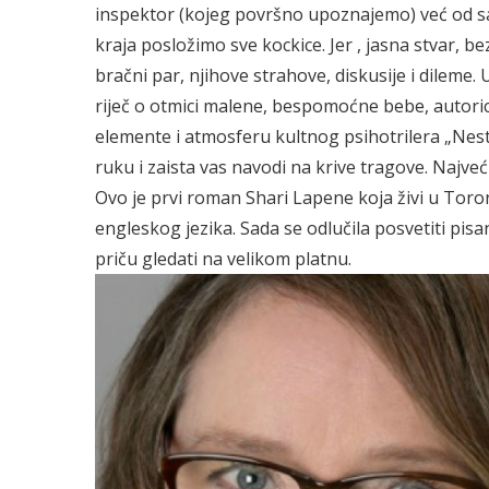
inspektor (kojeg površno upoznajemo) već od sam
kraja posložimo sve kockice. Jer , jasna stvar, be
bračni par, njihove strahove, diskusije i dileme. 
riječ o otmici malene, bespomoćne bebe, autorica
elemente i atmosferu kultnog psihotrilera „Nesta
ruku i zaista vas navodi na krive tragove. Najve
Ovo je prvi roman Shari Lapene koja živi u Torontu
engleskog jezika. Sada se odlučila posvetiti pisa
priču gledati na velikom platnu.