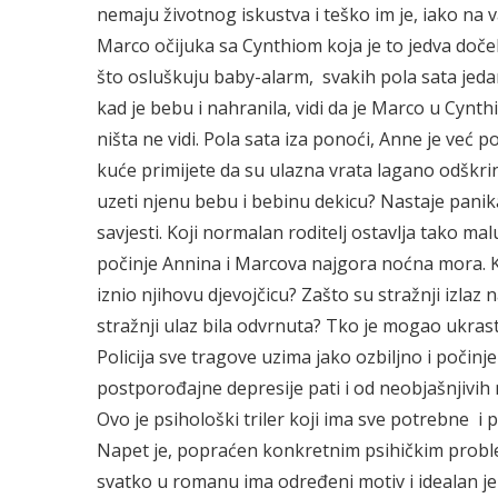
nemaju životnog iskustva i teško im je, iako na v
Marco očijuka sa Cynthiom koja je to jedva doče
što osluškuju baby-alarm, svakih pola sata jedan
kad je bebu i nahranila, vidi da je Marco u Cynth
ništa ne vidi. Pola sata iza ponoći, Anne je već p
kuće primijete da su ulazna vrata lagano odškri
uzeti njenu bebu i bebinu dekicu? Nastaje panik
savjesti. Koji normalan roditelj ostavlja tako malu
počinje Annina i Marcova najgora noćna mora. Ka
iznio njihovu djevojčicu? Zašto su stražnji izlaz na
stražnji ulaz bila odvrnuta? Tko je mogao ukrasti
Policija sve tragove uzima jako ozbiljno i počinj
postporođajne depresije pati i od neobjašnjivih 
Ovo je psihološki triler koji ima sve potrebne i
Napet je, popraćen konkretnim psihičkim proble
svatko u romanu ima određeni motiv i idealan je 