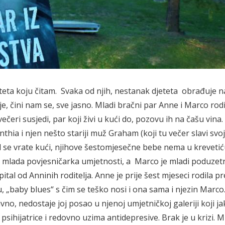
jeteta koju čitam. Svaka od njih, nestanak djeteta obrađuje n
je, čini nam se, sve jasno. Mladi bračni par Anne i Marco rodit
eri susjedi, par koji živi u kući do, pozovu ih na čašu vina. 
hia i njen nešto stariji muž Graham (koji tu večer slavi svoj
d se vrate kući, njihove šestomjesečne bebe nema u kreveti
e mlada povjesničarka umjetnosti, a Marco je mladi poduzetn
ital od Anninih roditelja. Anne je prije šest mjeseci rodila p
 „baby blues“ s čim se teško nosi i ona sama i njezin Marco
no, nedostaje joj posao u njenoj umjetničkoj galeriji koji jak
sihijatrice i redovno uzima antidepresive. Brak je u krizi. Ml