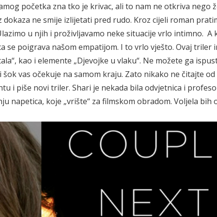
og početka zna tko je krivac, ali to nam ne otkriva nego že
z dokaza ne smije izlijetati pred rudo. Kroz cijeli roman prat
Ulazimo u njih i proživljavamo neke situacije vrlo intimno. A 
 se poigrava našom empatijom. I to vrlo vješto. Ovaj triler 
la“, kao i elemente „Djevojke u vlaku“. Ne možete ga ispusti
ći šok vas očekuje na samom kraju. Zato nikako ne čitajte od
 i piše novi triler. Shari je nekada bila odvjetnica i profeso
nju napetica, koje „vrište“ za filmskom obradom. Voljela bih 