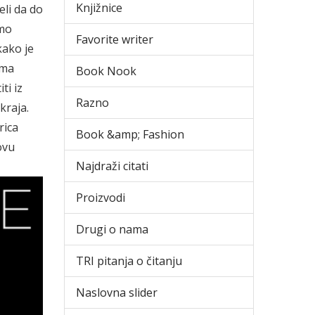
Knjižnice
li da do
imo
Favorite writer
kako je
ima
Book Nook
ti iz
Razno
 kraja.
rica
Book &amp; Fashion
ovu
Najdraži citati
Proizvodi
Drugi o nama
TRI pitanja o čitanju
Naslovna slider