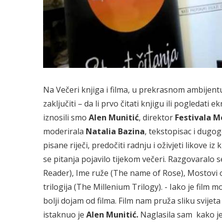
Na Večeri knjiga i filma, u prekrasnom ambijentu 
zaključiti – da li prvo čitati knjigu ili pogledati
iznosili smo
Alen Munitić
, direktor
Festivala M
moderirala
Natalia Bazina
, tekstopisac i dugogo
pisane riječi, predočiti radnju i oživjeti likove i
se pitanja pojavilo tijekom večeri. Razgovaralo 
Reader), Ime ruže (The name of Rose), Mostovi
trilogija (The Millenium Trilogy). - Iako je film 
bolji dojam od filma. Film nam pruža sliku svijeta 
istaknuo je
Alen Munitić.
Naglasila sam kako je 