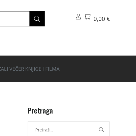
0,00 €
ALI VEČER KNJIGE I FILMA
Pretraga