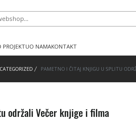
O PROJEKTU
O NAMA
KONTAKT
CATEGORIZED
PAMETNO I ČITAJ KNJIGU U SPLITU ODRŽ
u održali Večer knjige i filma