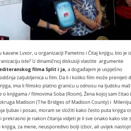
kavane Lvxor, u organizaciji Pametno i Čitaj knjigu, bio je 
 ekranizaciju iste? U dinamičnoj diskusiji vlastite argumente
editeranskog filma Split i ja,
a događajem je uspješno
dišnja zaljubljenica u film. Da li i koliko film može prenijeti d
z knjiga, ima li filmsko platno granicu u odnosu na ljudsku maš
se o knjigama / filmovima Soba (Room), Žena kojoj sam čitao
 okruga Madison (The Bridges of Madison County) i Milenij
moja ljubav i posao, moram se složiti kako često puta knjiga o
i prekrasno je nakon čitanja vidjeti je li sve onako kako ste za
knjiga, za mene, neusporedivo bolji izbor, ali uvijek nastoj