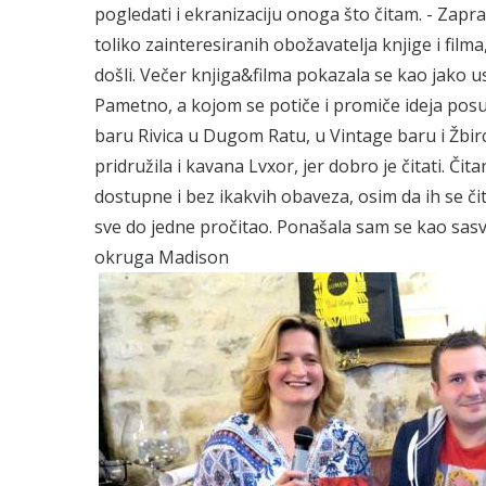
pogledati i ekranizaciju onoga što čitam. - Zapravo
toliko zainteresiranih obožavatelja knjige i filma,
došli. Večer knjiga&filma pokazala se kao jako 
Pametno, a kojom se potiče i promiče ideja posudi /
baru Rivica u Dugom Ratu, u Vintage baru i Žbirc
pridružila i kavana Lvxor, jer dobro je čitati. Či
dostupne i bez ikakvih obaveza, osim da ih se čit
sve do jedne pročitao. Ponašala sam se kao sas
okruga Madison