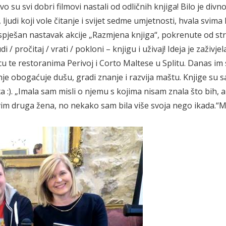
 su svi dobri filmovi nastali od odličnih knjiga! Bilo je divno 
 ljudi koji vole čitanje i svijet sedme umjetnosti, hvala svima 
uspješan nastavak akcije „Razmjena knjiga“, pokrenute od st
 pročitaj / vrati / pokloni – knjigu i uživaj! Ideja je zaživjel
u te restoranima Perivoj i Corto Maltese u Splitu. Danas im
tanje obogaćuje dušu, gradi znanje i razvija maštu. Knjige su 
a :). „Imala sam misli o njemu s kojima nisam znala što bih, a
vim druga žena, no nekako sam bila više svoja nego ikada.“