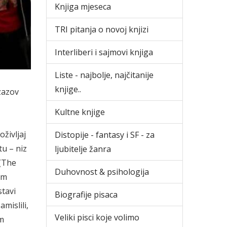
Knjiga mjeseca
TRI pitanja o novoj knjizi
Interliberi i sajmovi knjiga
Liste - najbolje, najčitanije
knjige..
izazov
Kultne knjige
oživljaj
Distopije - fantasy i SF - za
tu – niz
ljubitelje žanra
 (The
Duhovnost & psihologija
um
stavi
Biografije pisaca
mislili,
Veliki pisci koje volimo
im