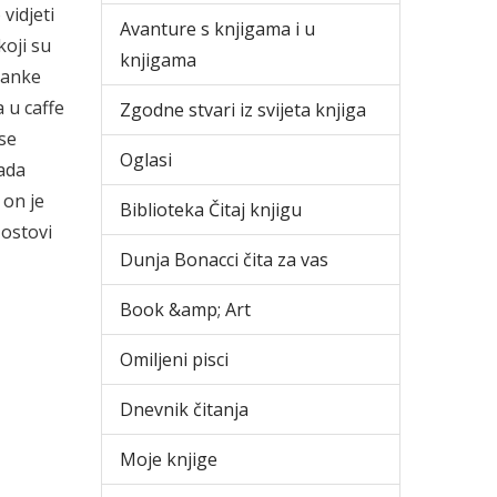
vidjeti
Avanture s knjigama i u
koji su
knjigama
ranke
a u caffe
Zgodne stvari iz svijeta knjiga
 se
Oglasi
sada
 on je
Biblioteka Čitaj knjigu
Mostovi
Dunja Bonacci čita za vas
Book &amp; Art
Omiljeni pisci
Dnevnik čitanja
Moje knjige