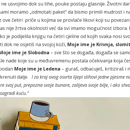
 ne usvojimo dok su tihe, pouke postaju glasnije. Životni dar
 sami moramo „odmotati paket“ da bismo primili mudrost i 
z ove četiri priče u kojima se provlače likovi koji su povezan
s nije žrtva okolnosti već da svi imamo mogućnost izbora. L
o je podijelila knjigu na četiri cjeline od kojih svaka nosi sv
 dok ne osjetiš na svojoj koži,
Moje ime je Krivnja, slomit
Moje ime je Slobodna
– sve što se događa, događa se sam
rošle nade koje su u međuvremenu postala očekivanja koja če
lobodan
Moje ime je Ledena
– guraš, odbacuješ, kritiziraš i 
 krenuti dalje.
I za kraj ovog osvrta lijepi stihovi jedne pjesme n
re svoj put, prepozna svoje bunare, zalijeva svoje bilje,
i ako shva
 sagradi kuću.“