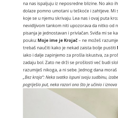
na nas ispaljuju iz neposredne blizine. No ako ih
dolaze pomno umotani u teškoće i zahtjeve. Mi
koje se u njemu skrivaju. Lea nas i ovaj puta kro
nevidljivom tankom niti upozorava da nitko od na
pisanja je jednostavan i privlačan. Sviđa mi se kak
pouku:
Moje ime je Krojač
– ne možeš razumjeti
trebaš naučiti kako je nekad zaista bolje pustiti
iako i dalje zapinjemo za prošla iskustva, za p
zadaju bol. Zato ne drži se prošlosti već budi s
razumiješ nikoga, a ni sebe. Jednog dana moraš
„Bez kraja“:
Neka svatko ispuni svoju sudbinu,
izabe
pogriješio put,
neka razori ono što je učinio i iznova