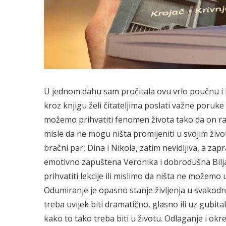
U jednom dahu sam pročitala ovu vrlo poučnu i i
kroz knjigu želi čitateljima poslati važne poruke
možemo prihvatiti fenomen života tako da on rad
misle da ne mogu ništa promijeniti u svojim živo
bračni par, Dina i Nikola, zatim nevidljiva, a zap
emotivno zapuštena Veronika i dobrodušna Biljana
prihvatiti lekcije ili mislimo da ništa ne možemo 
Odumiranje je opasno stanje življenja u svakodne
treba uvijek biti dramatično, glasno ili uz gubita
kako to tako treba biti u životu. Odlaganje i okr