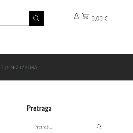
0,00 €
T JE NIZ IZBORA
Pretraga