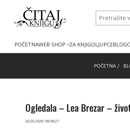
POČETNA
WEB SHOP
ZA KNJIGOLJUPCE
BLOG
POČETNA
BL
Ogledala – Lea Brezar – život
26.03.2020. 09:38:27