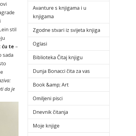
ovi
Avanture s knjigama i u
nagrade
knjigama
i
ein stil
Zgodne stvari iz svijeta knjiga
oju
Oglasi
 ću te
–
o sada
Biblioteka Čitaj knjigu
sto
Dunja Bonacci čita za vas
ne
aziva:
Book &amp; Art
ti da je
Omiljeni pisci
Dnevnik čitanja
Moje knjige