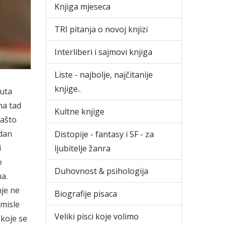
Knjiga mjeseca
TRI pitanja o novoj knjizi
Interliberi i sajmovi knjiga
Liste - najbolje, najčitanije
knjige..
puta
ha tad
Kultne knjige
zašto
edan
Distopije - fantasy i SF - za
i
ljubitelje žanra
o
Duhovnost & psihologija
na.
nje ne
Biografije pisaca
 misle
Veliki pisci koje volimo
 koje se