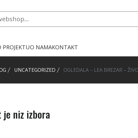
O PROJEKTU
O NAMA
KONTAKT
OG
UNCATEGORIZED
OGLEDALA – LEA BREZAR – ŽIVO
 je niz izbora