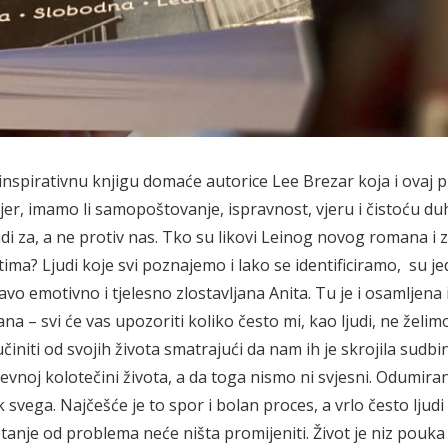
nspirativnu knjigu domaće autorice Lee Brezar koja i ovaj 
 jer, imamo li samopoštovanje, ispravnost, vjeru i čistoću du
i za, a ne protiv nas. Tko su likovi Leinog novog romana i 
tima? Ljudi koje svi poznajemo i lako se identificiramo, su j
ravo emotivno i tjelesno zlostavljana Anita. Tu je i osamljena 
 – svi će vas upozoriti koliko često mi, kao ljudi, ne želim
učiniti od svojih života smatrajući da nam ih je skrojila sudbi
vnoj kolotečini života, a da toga nismo ni svjesni. Odumira
k svega. Najčešće je to spor i bolan proces, a vrlo često ljudi
etanje od problema neće ništa promijeniti. Život je niz pouka