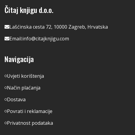
Čitaj knjigu d.o.o.
Lašćinska cesta 72, 10000 Zagreb, Hrvatska
Email:
info@citajknjigu.com
Navigacija
Uvjeti korištenja
Način plaćanja
Dostava
Povrati i reklamacije
Privatnost podataka