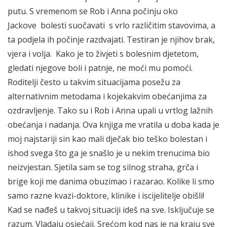
putu. S vremenom se Rob i Anna počinju oko
Jackove bolesti suočavati s vrlo različitim stavovima, a
ta podjela ih počinje razdvajati. Testiran je njihov brak,
vjera i volja. Kako je to živjeti s bolesnim djetetom,
gledati njegove boli i patnje, ne moći mu pomoći.
Roditelji često u takvim situacijama posežu za
alternativnim metodama i kojekakvim obećanjima za
ozdravljenje. Tako su i Rob i Anna upali u vrtlog lažnih
obećanja i nadanja. Ova knjiga me vratila u doba kada je
moj najstariji sin kao mali dječak bio teško bolestan i
ishod svega što ga je snašlo je u nekim trenucima bio
neizvjestan. Sjetila sam se tog silnog straha, grča i
brige koji me danima obuzimao i razarao. Kolike li smo
samo razne kvazi-doktore, klinike i iscijelitelje obišli!
Kad se nađeš u takvoj situaciji ideš na sve. Isključuje se
razum. Vladaju osjećaji. Srećom kod nas je na kraju sve