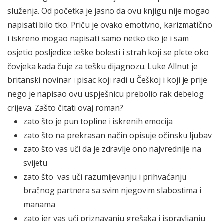
služenja. Od početka je jasno da ovu knjigu nije mogao
napisati bilo tko. Priču je ovako emotivno, karizmatično
i iskreno mogao napisati samo netko tko je i sam
osjetio posljedice teške bolesti i strah koji se plete oko
čovjeka kada čuje za tešku dijagnozu. Luke Allnut je
britanski novinar i pisac koji radi u Češkoj i koji je prije
nego je napisao ovu uspješnicu prebolio rak debelog
crijeva. Zašto čitati ovaj roman?
zato što je pun topline i iskrenih emocija
zato što na prekrasan način opisuje očinsku ljubav
zato što vas uči da je zdravlje ono najvrednije na
svijetu
zato što vas uči razumijevanju i prihvaćanju
bračnog partnera sa svim njegovim slabostima i
manama
zato jer vas uči priznavanju grešaka i ispravljanju