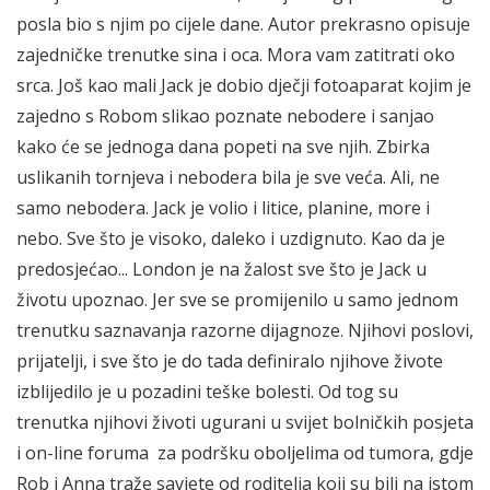
posla bio s njim po cijele dane. Autor prekrasno opisuje
zajedničke trenutke sina i oca. Mora vam zatitrati oko
srca. Još kao mali Jack je dobio dječji fotoaparat kojim je
zajedno s Robom slikao poznate nebodere i sanjao
kako će se jednoga dana popeti na sve njih. Zbirka
uslikanih tornjeva i nebodera bila je sve veća. Ali, ne
samo nebodera. Jack je volio i litice, planine, more i
nebo. Sve što je visoko, daleko i uzdignuto. Kao da je
predosjećao... London je na žalost sve što je Jack u
životu upoznao. Jer sve se promijenilo u samo jednom
trenutku saznavanja razorne dijagnoze. Njihovi poslovi,
prijatelji, i sve što je do tada definiralo njihove živote
izblijedilo je u pozadini teške bolesti. Od tog su
trenutka njihovi životi ugurani u svijet bolničkih posjeta
i on-line foruma za podršku oboljelima od tumora, gdje
Rob i Anna traže savjete od roditelja koji su bili na istom