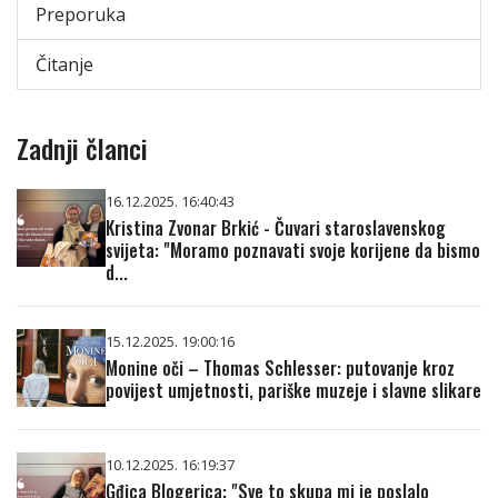
Preporuka
Čitanje
Zadnji članci
16.12.2025. 16:40:43
Kristina Zvonar Brkić - Čuvari staroslavenskog
svijeta: "Moramo poznavati svoje korijene da bismo
d...
15.12.2025. 19:00:16
Monine oči – Thomas Schlesser: putovanje kroz
povijest umjetnosti, pariške muzeje i slavne slikare
10.12.2025. 16:19:37
Gđica Blogerica: "Sve to skupa mi je poslalo