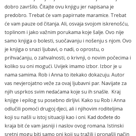
dobro završilo. Čitajte ovu knjigu jer napisana je
predobro. Trebat će vam papirnate maramice. Trebat
će vam pauze od čitanja. Ali, osvaja svojom iskrenošću,
toplinom i jako važnim porukama koje šalje. Ovo nije
samo knjiga o bolesti, suočavanju i nošenju s njom. Ovo
je knjiga o snazi ljubavi, o nadi, o oprostu, o
prihvaćanju, o zahvalnosti, o krivnji, o novim počecima i
koliko su oni mogući. Uvijek imamo izbor. Izbor je u
nama samima. Rob i Anna to itekako dokazuju. Autor
vas nevjerojatno veže za ovaj ljubavni par. Navijate za
njih usprkos svim nedaćama koje su ih snašle. Kraj
knjige i epilog su posebno dirljivi. Kako su Rob i Anna
odlučili pomoći drugoj djeci, ali i njihovim roditeljima
koji su našli u istoj situaciji kao i oni. Kad dođete do
kraja bit će vam jasniji i naslov ovog romana. Istinski
sretni mogu biti samo oni koji su tražili i pronašli način