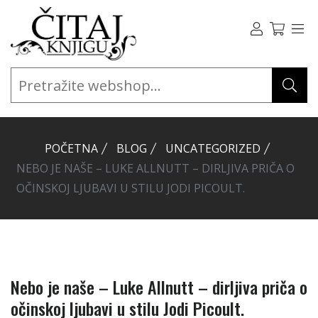
POČETNA
BLOG
UNCATEGORIZED
NEBO JE NAŠE – LUKE ALLNUTT – DIRLJIVA PRIČA O
OČINSKOJ LJUBAVI U STILU JODI PICOULT.
Nebo je naše – Luke Allnutt – dirljiva priča o
očinskoj ljubavi u stilu Jodi Picoult.