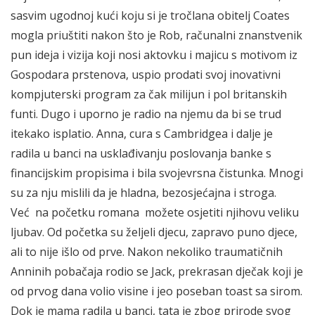
sasvim ugodnoj kući koju si je tročlana obitelj Coates
mogla priuštiti nakon što je Rob, računalni znanstvenik
pun ideja i vizija koji nosi aktovku i majicu s motivom iz
Gospodara prstenova, uspio prodati svoj inovativni
kompjuterski program za čak milijun i pol britanskih
funti. Dugo i uporno je radio na njemu da bi se trud
itekako isplatio. Anna, cura s Cambridgea i dalje je
radila u banci na usklađivanju poslovanja banke s
financijskim propisima i bila svojevrsna čistunka. Mnogi
su za nju mislili da je hladna, bezosjećajna i stroga.
Već na početku romana možete osjetiti njihovu veliku
ljubav. Od početka su željeli djecu, zapravo puno djece,
ali to nije išlo od prve. Nakon nekoliko traumatičnih
Anninih pobačaja rodio se Jack, prekrasan dječak koji je
od prvog dana volio visine i jeo poseban toast sa sirom.
Dok je mama radila u banci, tata je zbog prirode svog