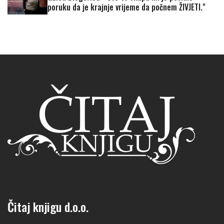
poruku da je krajnje vrijeme da počnem ŽIVJETI."
Čitaj knjigu d.o.o.