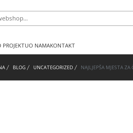
O PROJEKTU
O NAMA
KONTAKT
NA
BLOG
UNCATEGORIZED
NAJLJEPŠA MJESTA ZA 